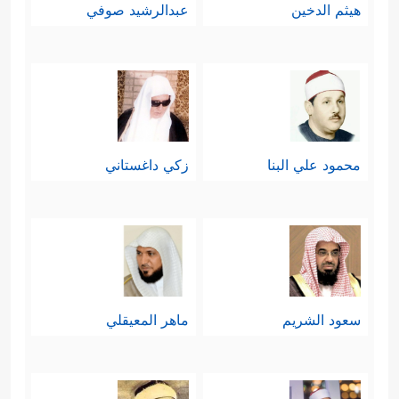
هيثم الدخين
عبدالرشيد صوفي
محمود علي البنا
زكي داغستاني
سعود الشريم
ماهر المعيقلي