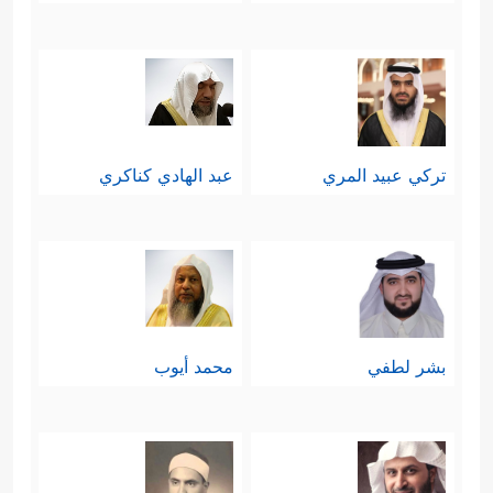
تركي عبيد المري
عبد الهادي كناكري
بشر لطفي
محمد أيوب