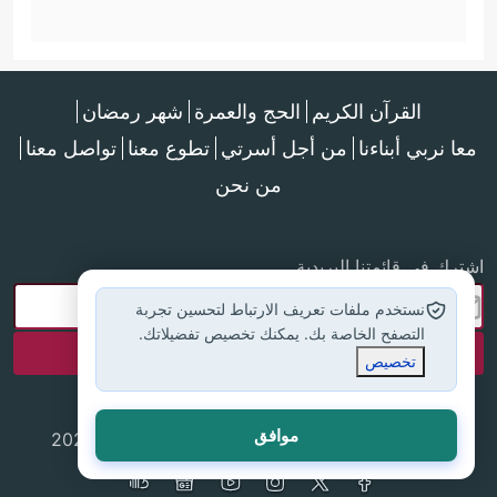
القرآن الكريم
الحج والعمرة
شهر رمضان
معا نربي أبناءنا
من أجل أسرتي
تطوع معنا
تواصل معنا
من نحن
اشترك في قائمتنا البريدية
نستخدم ملفات تعريف الارتباط لتحسين تجربة
التصفح الخاصة بك. يمكنك تخصيص تفضيلاتك.
تخصيص
موافق
جميع الحقوق محفوظة لموقع إسلام أون لاين © 2025