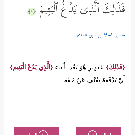
فَذَ ٰ⁠لِكَ ٱلَّذِی یَدُعُّ ٱلۡیَتِیمَ
﴿٢﴾
تفسير الجلالين
سورة
الماعون
{فَذَلِكَ}
بِتَقْدِيرِ هُوَ بَعْد الْفَاء
{الَّذِي يَدُعّ الْيَتِيم}
أَيْ يَدْفَعهُ بِعُنْفٍ عَنْ حَقّه