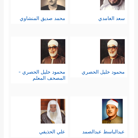
سعد الغامدي
محمد صديق المنشاوي
محمود خليل الحصري
محمود خليل الحصري -
المصحف المعلم
عبدالباسط عبدالصمد
علي الحذيفي