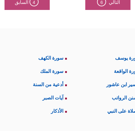
التالي
السابق
4
6
بِدࣱ مَّا عَبَدتُّمۡ
﴿٤﴾
وَلَاۤ أَنتُمۡ عَـٰبِدُونَ مَاۤ أَعۡبُدُ﴾
، وقد جاءت الج
الحال بعد أن كانت الجملة الأولى فعليَّة تُفيد نفيَ الاس
﴿لَكُمۡ دِینُكُمۡ وَلِیَ دِینِ﴾
مفاصلة:
؛ فهي مُفاصلةٌ بين دينَ
َة العامة؛ من بيعٍ وشراءٍ، وجوارٍ، وتعاونٍ في مجال
رة يوسف
سورة الكهف
لأرحام، وأداء الحقوق والأمانات.
ة الواقعة
سورة الملك
ير ابن عاشور
أدعية من السنة
نن الرواتب
آيات الصبر
لاة على النبي
الأذكار