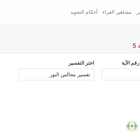
ر
مشاهير القراء
أحكام التجويد
5
رقم الآية
اختر التفسير
﴿٥﴾