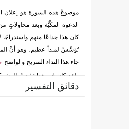
موضوعُ هذه السورة هو إعلان الم
الدعوة المكِّيَّة وبعد محاولاتٍ م
كان هذا خِداعًا منهم واستدراجًا ل
تُؤسِّسُ لمبدأ عظيم، وهو أنَّ ا
﴿قُ
جاء هذا النداء الصريح والواضح
ولقد كان في هذا تيئيسٌ للمشركي
دقائق التفسير
فلا مجال للجَمع بين الطريقَين أو 
ثمَُّ أكَّدت السورة أنَّ زعماء ق
بسوء الخاتمة لهم، وهؤلاء وأمث
تُنذِرۡهُمۡ لَا یُؤۡمِنُونَ﴾
، وليس عام
[
البقرة
: 6]