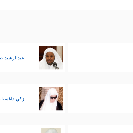
عبدالرشيد 
زكي داغستان