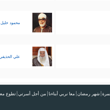
محمود خليل 
علي الحذيفي
عمرة
شهر رمضان
معا نربي أبناءنا
من أجل أسرتي
تطوع معن