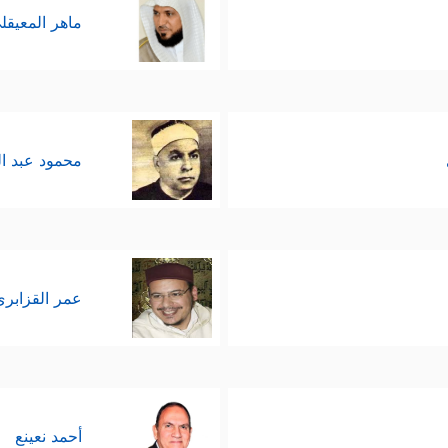
ماهر المعيقل
محمود عبد ا
عمر القزابري
أحمد نعينع