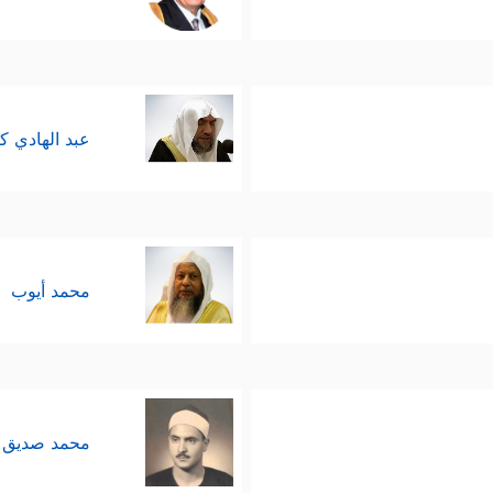
عبد الهادي ك
محمد أيوب
محمد صديق 