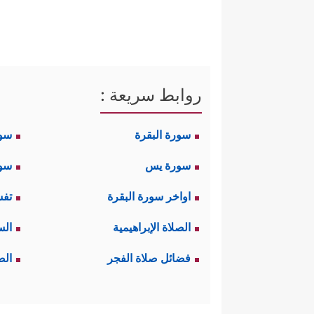
﴿وَلَاۤ أَنَا۠ عَا
ثم أكَّد هذه المفاصلة:
الاسميَّة؛ لإفادة الثبوت واستقرار 
ثم جاء توضيح المقصود بهذه ال
روابط سريعة :
الاجتماعيَّة والمشتركات الحياتيّ
سورة البقرة
سو
ومساعدة الضعيف، فضلًا عن صِلة ا
سورة يس
سور
اواخر سورة البقرة
تفس
الصلاة الإبراهيمية
الس
فضائل صلاة الفجر
الص