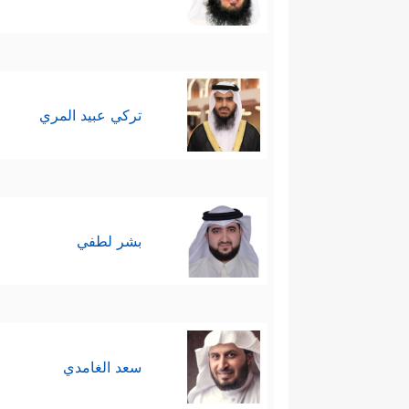
تركي عبيد المري
بشر لطفي
سعد الغامدي