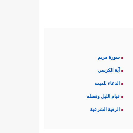
ملة المؤكّدة هذه بصيغة الجمل
تقبال.
ين، وليست مُفاصلة في العلاقات
ات النفع العام؛ كإغاثة الملهوف،
سورة مريم
آية الكرسي
الدعاء للميت
قيام الليل وفضله
الرقية الشرعية