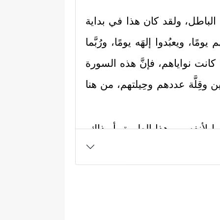
الباطل، ولقد كان هذا في بداية
يومًا، ويعبُدوا إلهَه يومًا، ورُبَّما
ا كانت نواياهم، فإنَّ هذه السورة
وقِلَّة عددهم وحِيلتهم، من هنا
وا لأنفسهم هذا الطريق أو ذاك،
اۤ أَنتُمۡ عَـٰبِدُونَ مَاۤ أَعۡبُدُ﴾
وهذه نبوءةٌ
 ٱلَّذِینَ كَفَرُواْ سَوَاۤءٌ عَلَیۡهِمۡ ءَأَنذَرۡتَهُمۡ أَمۡ لَمۡ