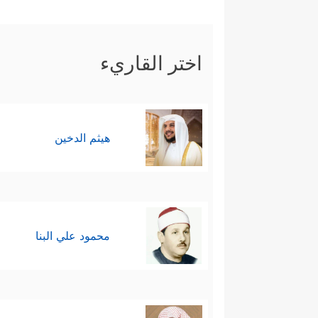
اختر القاريء
هيثم الدخين
محمود علي البنا