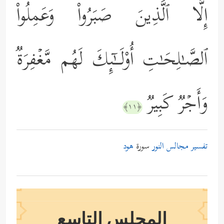
إِلَّا ٱلَّذِینَ صَبَرُواْ وَعَمِلُواْ
ٱلصَّـٰلِحَـٰتِ أُوْلَــٰۤىِٕكَ لَهُم مَّغۡفِرَةࣱ
وَأَجۡرࣱ كَبِیرࣱ
﴿١١﴾
تفسير مجالس النور
سورة
هود
المجلس التاسع