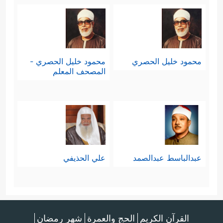
محمود خليل الحصري
محمود خليل الحصري -
المصحف المعلم
عبدالباسط عبدالصمد
علي الحذيفي
القرآن الكريم
الحج والعمرة
شهر رمضان