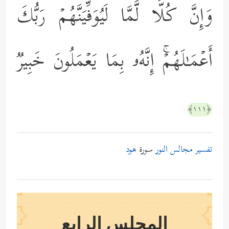
وَإِنَّ كُلࣰّا لَّمَّا لَیُوَفِّیَنَّهُمۡ رَبُّكَ
أَعۡمَـٰلَهُمۡۚ إِنَّهُۥ بِمَا یَعۡمَلُونَ خَبِیرࣱ
﴿١١١﴾
تفسير مجالس النور
سورة
هود
المجلس الرابع