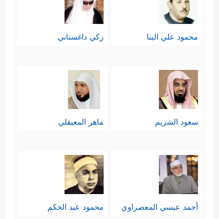
محمود علي البنا
زكي داغستاني
سعود الشريم
ماهر المعيقلي
أحمد عيسي المعصراوي
محمود عبد الحكم