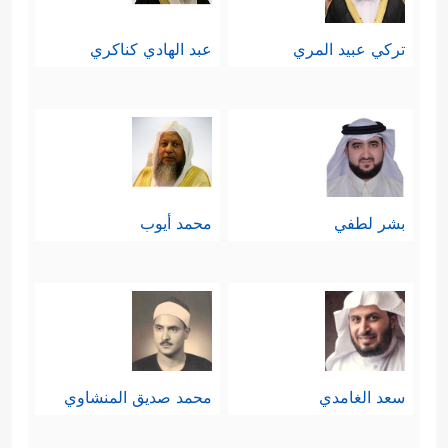
تركي عبيد المري
عبد الهادي كناكري
بشر لطفي
محمد أيوب
سعد الغامدي
محمد صديق المنشاوي