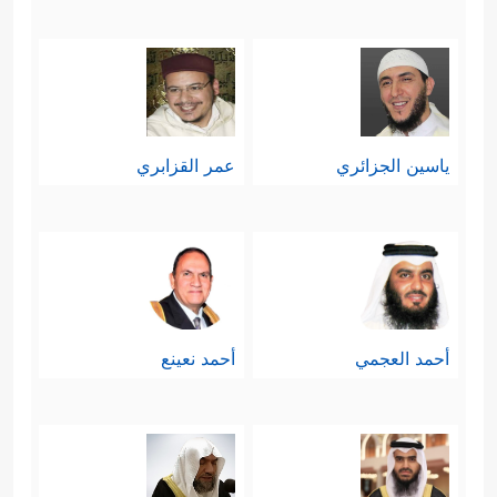
ياسين الجزائري
عمر القزابري
أحمد العجمي
أحمد نعينع