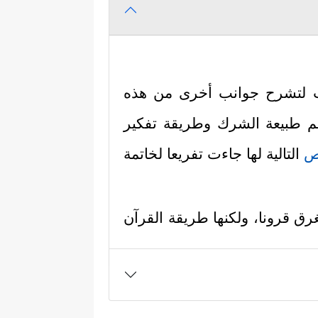
اءت لتشرح جوانب أخرى من هذه
فهم طبيعة الشرك وطريقة تفكير
ص
التالية لها جاءت تفريعا لخاتمة
رق قرونا، ولكنها طريقة القرآن
ِیمࣲ﴾
﴿وَلَا یَنفَعُكُمۡ نُصۡحِیۤ إِنۡ أَرَدتُّ أَنۡ
،