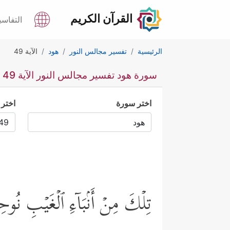
القرآن الكريم
التفاسي
الرئيسية
تفسير مجالس النور
هود
الآية 49
سورة هود تفسير مجالس النور الآية 49
اختر سورة
اختر 
تِلۡكَ مِنۡ أَنۢبَاۤءِ ٱلۡغَیۡبِ نُوح