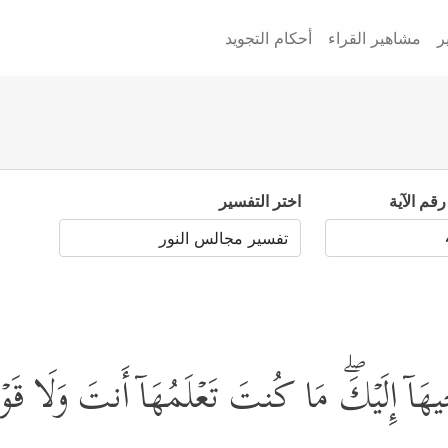
ر
مشاهير القراء
أحكام التجويد
رقم الآية
اختر التفسير
ِیهَاۤ إِلَیۡكَۖ مَا كُنتَ تَعۡلَمُهَاۤ أَنتَ وَلَا قَ