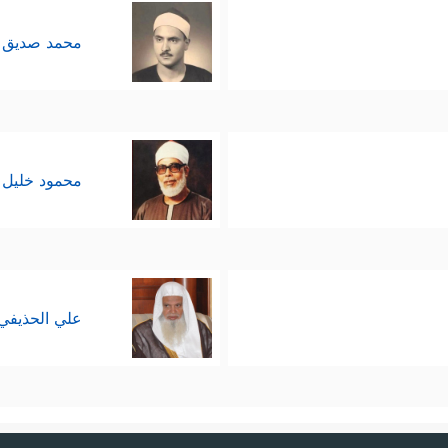
محمد صديق 
محمود خليل 
علي الحذيفي