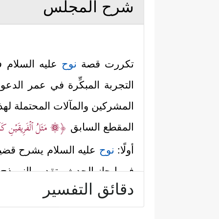
شرح المجلس
تكررت قصة
نوح
عليه السلام
في
التجربة المبكِّرة في عمر الدع
المشركين والمآلات المحتملة لهذ
﴿۞ مَثَلُ ٱلۡفَرِیقَیۡنِ كَٱلۡ
المقطع السابق
أولًا:
نوح
عليه السلام
يشرح قضيت
في إيجاز الحدث وتقديم النموذج ا
دقائق التفسير
﴿وَلَقَدۡ أَرۡسَلۡن
- أساس دعوته التوحيد
- أنه ناصح لقومه، يحب لهم ال