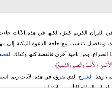
 القرآن الكريم كثيرًا، لكنها في هذه الآيات ج
وة، وبتفصيل يتناسب مع حاجة الدعوة المكية إلى 
ا الصراع، ومن ناحية أخرى فالقصة كلها وكذاك
القص
أَعۡمَىٰ وَٱلۡأَصَمِّ وَٱلۡبَصِیرِ وَٱلسَّمِیعِۚ﴾
.
ه، وهذا
الشرح
الذي نقرؤه في هذه الآيات ربما استغ
لعملي الصالح للتأسي والاعتبار:
َا نُوحًا إِلَىٰ قَوۡمِهِۦۤ إِنِّی لَكُمۡ نَذِیرࣱ مُّبِینٌ
﴿٢٥﴾
أَن لَّا تَعۡبُدُوۤاْ إِلَّا ٱلـلَّـهَۖ﴾
.
﴿إِنِّیۤ أَخَافُ عَلَیۡكُمۡ عَذَابَ یَوۡمٍ أَل
خير ويخاف عليهم العذاب