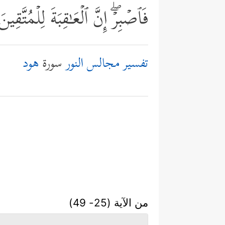
فَٱصۡبِرۡۖ إِنَّ ٱلۡعَـٰقِبَةَ لِلۡمُتَّقِین
تفسير مجالس النور
سورة
هود
من الآية (25- 49)