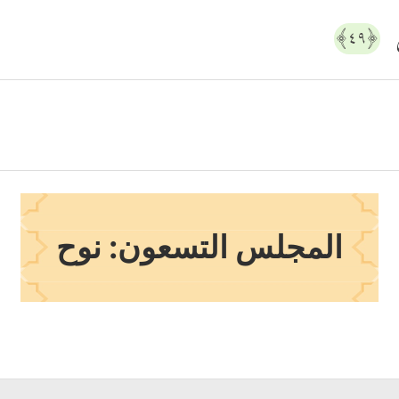
َ
﴿٤٩﴾
المجلس التسعون: نوح