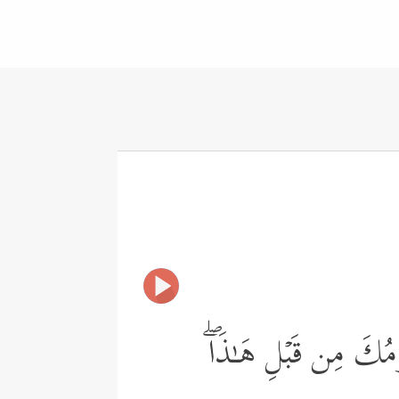
وۡمُكَ مِن قَبۡلِ هَـٰذَاۖ