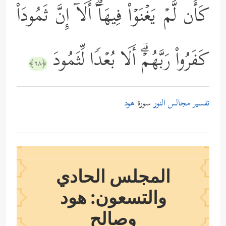
كَأَن لَّمۡ یَغۡنَوۡاْ فِیهَاۤۗ أَلَاۤ إِنَّ ثَمُودَاْ
كَفَرُواْ رَبَّهُمۡۗ أَلَا بُعۡدࣰا لِّثَمُودَ
﴿٦٨﴾
تفسير مجالس النور
سورة
هود
المجلس الحادي
والتسعون: هود
وصالح