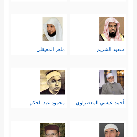
خارقة، وربما هذا هو الذي جعل قومه
﴿یَـٰهُودُ مَا جِئۡتَنَا بِبَیِّنَةࣲ﴾
يقولون له:
.
سعود الشريم
ماهر المعيقلي
أحمد عيسي المعصراوي
محمود عبد الحكم