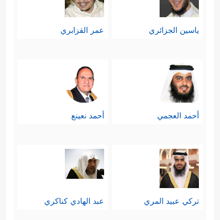
ياسين الجزائري
عمر القزابري
أحمد العجمي
أحمد نعينع
تركي عبيد المري
عبد الهادي كناكري