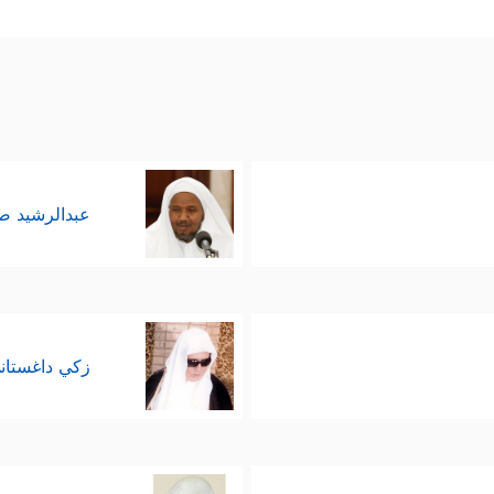
تختلف عن نهاية الأقوام السابقين؛ قوم
نوح
وهود وصا
.
عبدالرشيد 
زكي داغستان