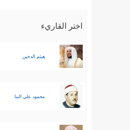
سابعًا: ثم كانت نهاية هؤلاء لا 
وَأَمۡطَرۡنَا عَلَیۡهَا حِجَارَةࣰ مِّن سِجِّیلࣲ مَّنضُودࣲ﴾
اختر القاريء
هيثم الدخين
محمود علي البنا