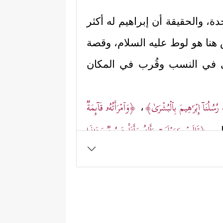
ة، والحقيقة أن إبراهيم له أكثر
 هنا هو لوط
عليه السلام
، وقصة
بَى في النسب وقُرب في المكان
ُلُنَاۤ إِبۡرَ ٰ⁠هِیمَ بِٱلۡبُشۡرَىٰ﴾
﴿وَٱمۡرَأَتُهُۥ قَاۤىِٕمَةࣱ
،
﴿قَالَتۡ یَـٰوَیۡلَتَىٰۤ ءَأَلِدُ وَأَنَا۠ عَجُوزࣱ وَهَـٰذَا
باب
رۡسِلۡنَاۤ إِلَىٰ قَوۡمِ لُوطࣲ﴾
ولما بدأ إبراهيم
َیۡرُ مَرۡدُودࣲ﴾
.