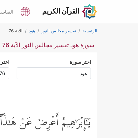
القرآن الكريم
التفاسي
الرئيسية
تفسير مجالس النور
هود
الآية 76
سورة هود تفسير مجالس النور الآية 76
اختر سورة
اختر 
یَـٰۤإِبۡرَ ٰ⁠هِیمُ أَعۡرِضۡ عَنۡ هَـٰذَ