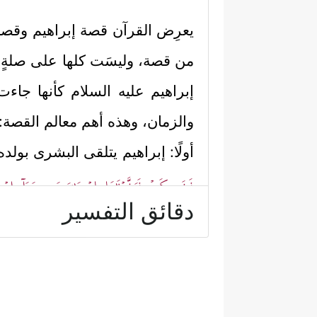
يعرِض القرآن قصة إبراهيم وقص
من قصة، وليسَت كلها على صلةٍ 
إبراهيم
عليه السلام
كأنها جاءت 
والزمان، وهذه أهم معالم القصة:
أولًا: إبراهيم يتلقى البشرى بول
فَضَحِكَتۡ فَبَشَّرۡنَـٰهَا بِإِسۡحَـٰقَ وَمِن وَرَاۤءِ إِ
دقائق التفسير
بَعۡلِی شَیۡخًاۖ إِنَّ هَـٰذَا لَشَیۡءٌ عَجِیبࣱ﴾
.
ثانيًا: إبراهيم يتلقى من هؤلاء 
﴿یَ
يجادلهم في هذا الخبر قالوا له: