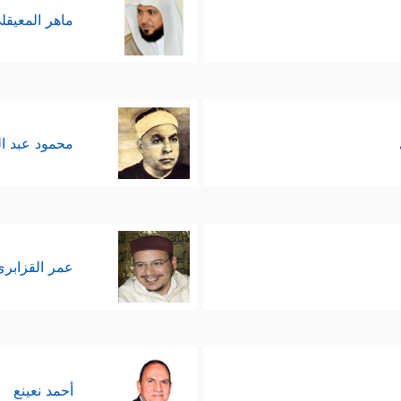
ماهر المعيقل
محمود عبد ا
عمر القزابري
أحمد نعينع