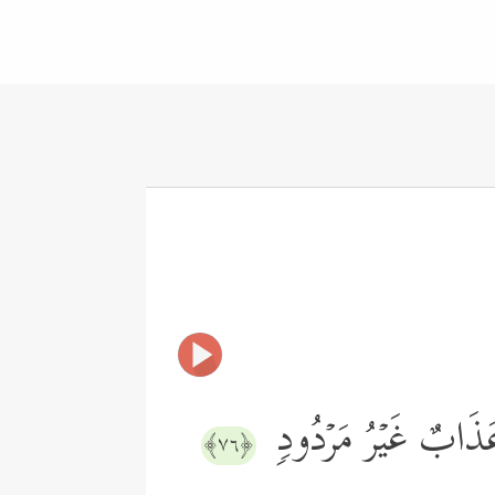
مۡ عَذَابٌ غَیۡرُ مَرۡدُودࣲ
﴿٧٦﴾