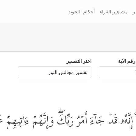
ر
مشاهير القراء
أحكام التجويد
رقم الآية
اختر التفسير
اۤۖ إِنَّهُۥ قَدۡ جَاۤءَ أَمۡرُ رَبِّكَۖ وَإِنَّهُمۡ ءَاتِیهِ