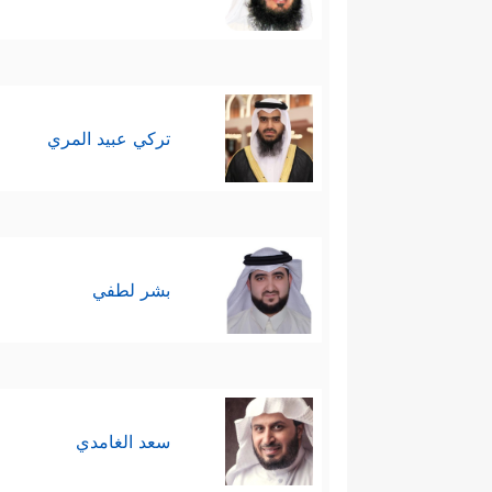
تركي عبيد المري
بشر لطفي
سعد الغامدي