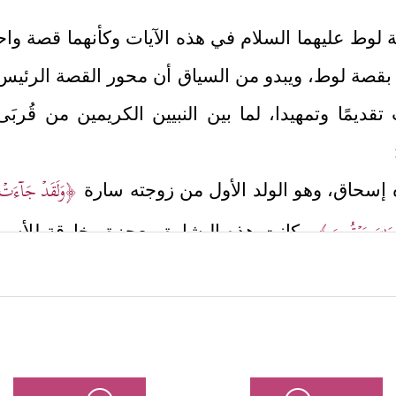
ة لوط
عليهما السلام
في هذه الآيات وكأنهما قصة واحد
بقصة لوط، ويبدو من السياق أن محور القصة الرئيس
تقديمًا وتمهيدا، لما بين النبيين الكريمين من قُر
﴿وَلَقَدۡ جَاۤءَتۡ رُس
ده إسحاق، وهو الولد الأول من زوجته سارة
سۡحَـٰقَ یَعۡقُوبَ﴾
وكانت هذه البشارة معجزة وخارقة للأس
﴿إِنَّـاۤ أُ
الملائكة الذين بشروه بإسحاق، يتلقى خبرا ثقيلا
ـٰۤإِبۡرَ ٰ⁠هِیمُ أَعۡرِضۡ عَنۡ هَـٰذَاۤۖ إِنَّهُۥ قَدۡ جَاۤءَ أَمۡرُ رَبِّكَۖ وَإِنَّهُمۡ ءَاتِیهِمۡ عَذَابٌ غ