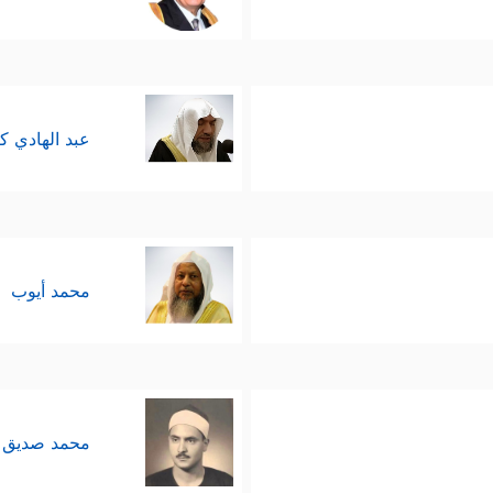
عبد الهادي ك
محمد أيوب
محمد صديق 