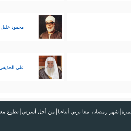
محمود خليل 
علي الحذيفي
عمرة
شهر رمضان
معا نربي أبناءنا
من أجل أسرتي
تطوع معن