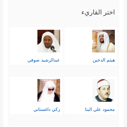
للناس، قدم شعيب نفسه بصورة
اختر القاريء
مكشوفة لقومه من خلال النقاط الآتية:
- أنه واضح معهم يتكلم بالحجة والدليل
﴿قَالَ یَـٰقَوۡمِ أَرَءَیۡتُمۡ إِن كُنتُ عَلَىٰ بَیِّنَةࣲ مِّن رَّبِّی﴾
.
- أنه من الطبقة الغنيّة في المجتمع؛
هيثم الدخين
عبدالرشيد صوفي
حتى لا يكون دفاعه عن المظلومين كأنه
﴿وَرَزَقَنِی مِنۡهُ رِزۡقًا حَسَنࣰاۚ﴾
دفاع عن نفسه،
.
- أنه باستطاعته أن يفعل كما يفعل
﴿وَمَاۤ
الأغنياء، لكنه ألزم نفسه بغير ذلك
محمود علي البنا
زكي داغستاني
أُرِیدُ أَنۡ أُخَالِفَكُمۡ إِلَىٰ مَاۤ أَنۡهَىٰكُمۡ عَنۡهُۚ﴾
.