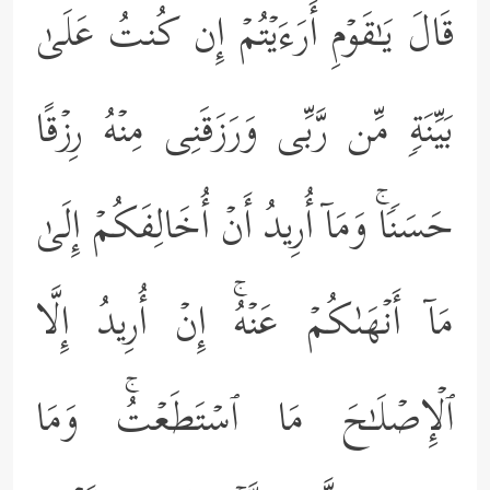
قَالَ یَـٰقَوۡمِ أَرَءَیۡتُمۡ إِن كُنتُ عَلَىٰ
بَیِّنَةࣲ مِّن رَّبِّی وَرَزَقَنِی مِنۡهُ رِزۡقًا
حَسَنࣰاۚ وَمَاۤ أُرِیدُ أَنۡ أُخَالِفَكُمۡ إِلَىٰ
مَاۤ أَنۡهَىٰكُمۡ عَنۡهُۚ إِنۡ أُرِیدُ إِلَّا
ٱلۡإِصۡلَـٰحَ مَا ٱسۡتَطَعۡتُۚ وَمَا