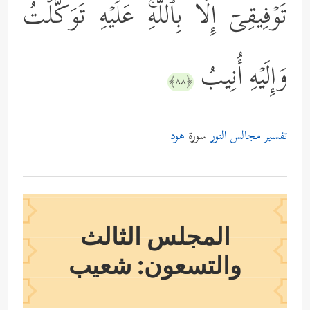
تَوۡفِیقِیۤ إِلَّا بِٱللَّهِۚ عَلَیۡهِ تَوَكَّلۡتُ
وَإِلَیۡهِ أُنِیبُ
﴿٨٨﴾
تفسير مجالس النور
سورة
هود
المجلس الثالث
والتسعون: شعيب