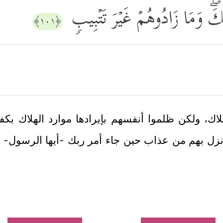
ِكَۖ وَمَا زَادُوهُمۡ غَیۡرَ تَتۡبِیبࣲ
﴿١٠١﴾
اك، ولكن ظلموا أنفسهم بإيرادها موارد الهلاك بكف
ا نزل بهم من عذاب حين جاء أمر ربك -أيها الرسول- بإه