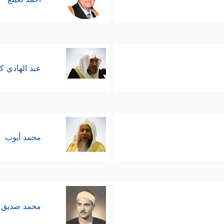
عبد الهادي ك
محمد أيوب
محمد صديق 