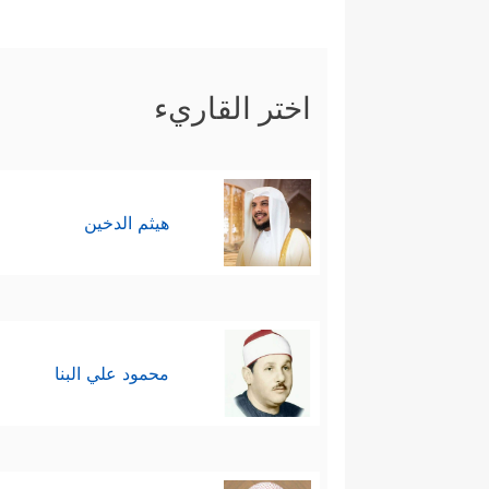
اختر القاريء
هيثم الدخين
محمود علي البنا