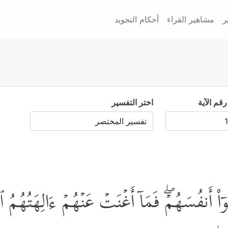
ر
مشاهير القراء
أحكام التجويد
رقم الآية
اختر التفسير
وۤاْ أَنفُسَهُمۡۖ فَمَاۤ أَغۡنَتۡ عَنۡهُمۡ ءَالِهَتُهُمُ 