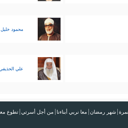
محمود خليل 
علي الحذيفي
عمرة
شهر رمضان
معا نربي أبناءنا
من أجل أسرتي
تطوع معن