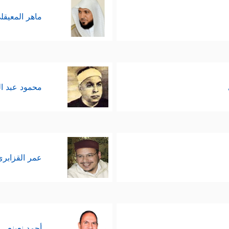
ماهر المعيقل
محمود عبد ا
عمر القزابري
أحمد نعينع