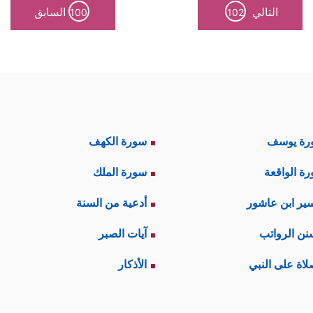
التالي
السابق
100
102
رة يوسف
سورة الكهف
ة الواقعة
سورة الملك
ير ابن عاشور
أدعية من السنة
نن الرواتب
آيات الصبر
لاة على النبي
الأذكار