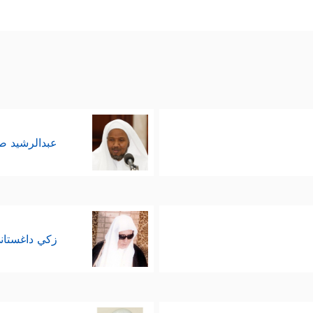
عبدالرشيد 
زكي داغستان