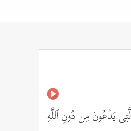
ٱلَّتِی یَدۡعُونَ مِن دُونِ ٱللَّهِ