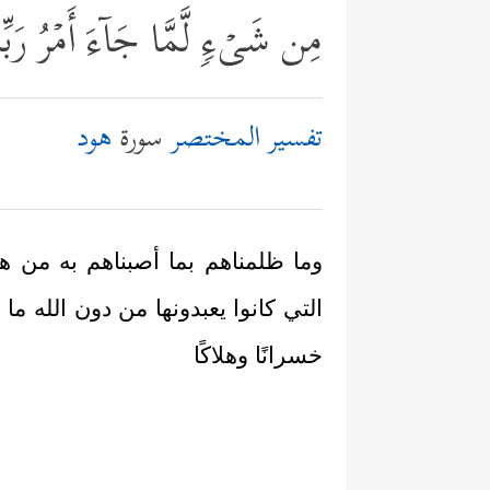
مِن شَیۡءࣲ لَّمَّا جَاۤءَ أَمۡرُ رَبّ
تفسير المختصر
سورة
هود
وما ظلمناهم بما أصبناهم به من هل
التي كانوا يعبدونها من دون الله م
خسرانًا وهلاكًا