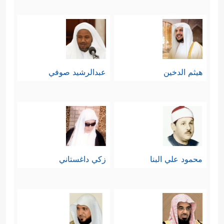
هيثم الدخين
عبدالرشيد صوفي
محمود علي البنا
زكي داغستاني