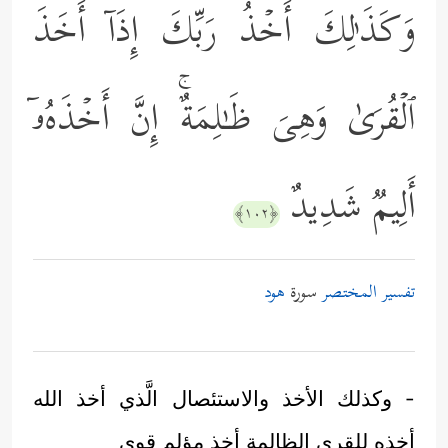
وَكَذَ ٰ⁠لِكَ أَخۡذُ رَبِّكَ إِذَاۤ أَخَذَ
ٱلۡقُرَىٰ وَهِیَ ظَـٰلِمَةٌۚ إِنَّ أَخۡذَهُۥۤ
أَلِیمࣱ شَدِیدٌ
﴿١٠٢﴾
تفسير المختصر
سورة
هود
- وكذلك الأخذ والاستئصال الَّذي أخذ الله
أخذه للقرى الظالمة أخذ مؤلم قوي