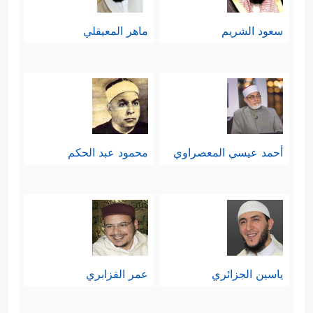
سعود الشريم
ماهر المعيقلي
أحمد عيسي المعصراوي
محمود عبد الحكم
ياسين الجزائري
عمر القزابري