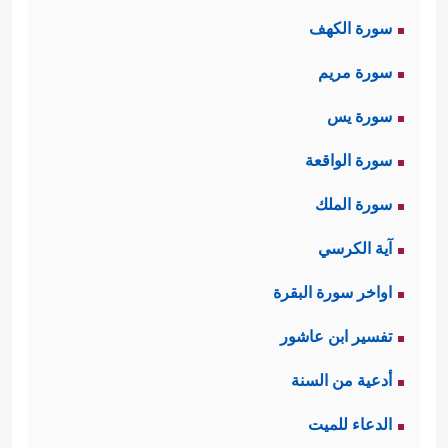
وخسِرَ، وقد أشرَكَ القرآن معه زوجته،
سورة الكهف
وكانت من أشدِّ النساء عداوةً لهذا الدين،
سورة مريم
فتبَّت كما تبَّ، وخسِرَت كما خسِرَ
سورة يس
﴿وَٱمۡرَأَتُهُۥ حَمَّالَةَ ٱلۡحَطَبِ
﴿٤﴾
فِی جِیدِهَا حَبۡلࣱ مِّن
سورة الواقعة
مَّسَدِۭ﴾
.
سورة الملك
آية الكرسي
اواخر سورة البقرة
تفسير ابن عاشور
أدعية من السنة
الدعاء للميت