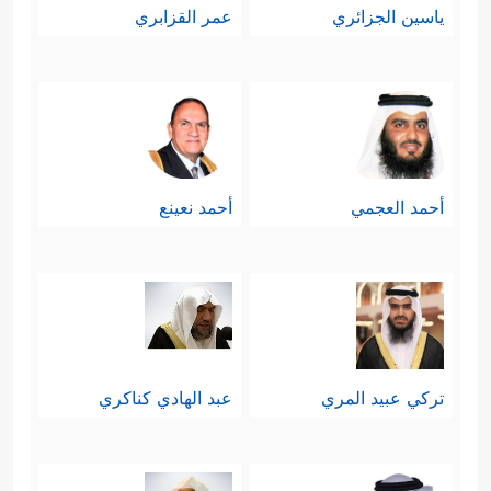
ياسين الجزائري
عمر القزابري
أحمد العجمي
أحمد نعينع
تركي عبيد المري
عبد الهادي كناكري