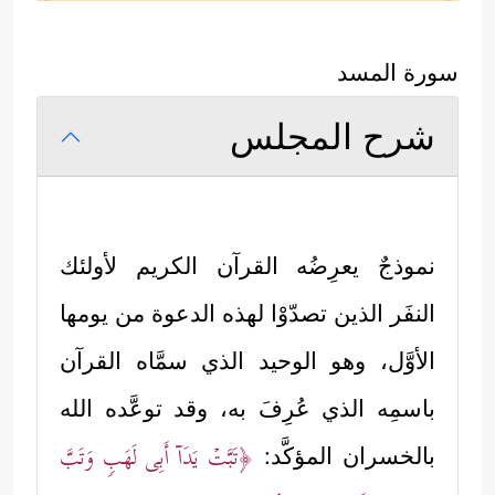
سورة المسد
شرح المجلس
نموذجٌ يعرِضُه القرآن الكريم لأولئك
النفَر الذين تصدّوْا لهذه الدعوة من يومها
الأوَّل، وهو الوحيد الذي سمَّاه القرآن
باسمِه الذي عُرِفَ به، وقد توعَّده الله
﴿تَبَّتۡ یَدَاۤ أَبِی لَهَبࣲ وَتَبَّ
بالخسران المؤكَّد: