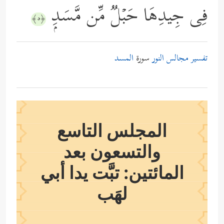
فِی جِیدِهَا حَبۡلࣱ مِّن مَّسَدِۭ
﴿٥﴾
تفسير مجالس النور
سورة
المسد
المجلس التاسع
والتسعون بعد
المائتين: تبَّت يدا أبي
لهَب