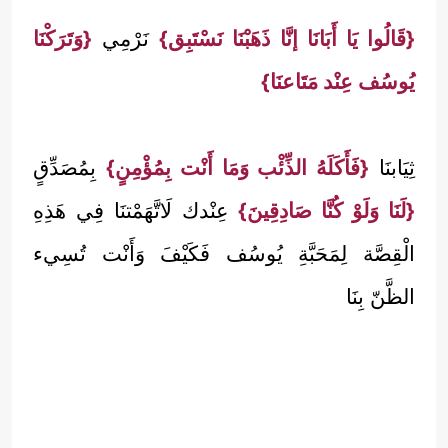
{قَالُوا يَا أَبَانَا إنَّا ذَهَبْنَا نَسْتَبِق}
نَرْمِي
{وَتَرَكْنَا
يُوسُف عِنْد مَتَاعنَا}
ثِيَابنَا
{فَأَكَلَهُ الذِّئْب وَمَا أَنْت بِمُؤْمِنٍ}
بِمُصَدِّقٍ
{لَنَا وَلَوْ كُنَّا صَادِقِينَ}
عِنْدك لَاتَّهَمْتنَا فِي هَذِهِ
الْقِصَّة لِمَحَبَّةِ يُوسُف فَكَيْفَ وَأَنْت تُسِيء
الظَّنّ بِنَا