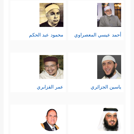
أحمد عيسي المعصراوي
محمود عبد الحكم
ياسين الجزائري
عمر القزابري