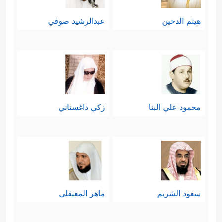
هيثم الدخين
عبدالرشيد صوفي
محمود علي البنا
زكي داغستاني
سعود الشريم
ماهر المعيقلي