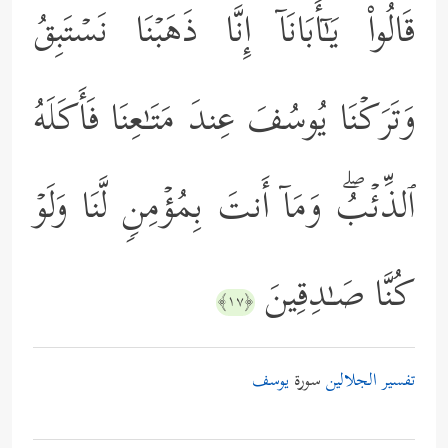
قَالُواْ یَـٰۤأَبَانَاۤ إِنَّا ذَهَبۡنَا نَسۡتَبِقُ
وَتَرَكۡنَا یُوسُفَ عِندَ مَتَـٰعِنَا فَأَكَلَهُ
ٱلذِّئۡبُۖ وَمَاۤ أَنتَ بِمُؤۡمِنࣲ لَّنَا وَلَوۡ
كُنَّا صَـٰدِقِینَ
﴿١٧﴾
تفسير الجلالين
سورة
يوسف