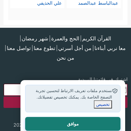
عبدالباسط عبدالصمد
علي الحذيفي
القرآن الكريم
الحج والعمرة
شهر رمضان
معا نربي أبناءنا
من أجل أسرتي
تطوع معنا
تواصل معنا
من نحن
اشترك في قائمتنا البريدية
نستخدم ملفات تعريف الارتباط لتحسين تجربة
التصفح الخاصة بك. يمكنك تخصيص تفضيلاتك.
تخصيص
موافق
جميع الحقوق محفوظة لموقع إسلام أون لاين © 2025