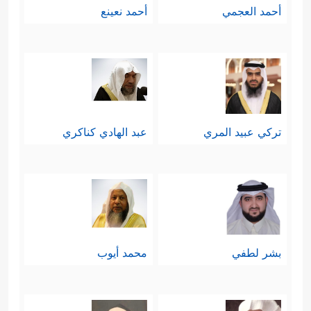
أحمد العجمي
أحمد نعينع
تركي عبيد المري
عبد الهادي كناكري
بشر لطفي
محمد أيوب