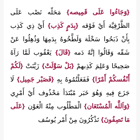
{وَجَاءُوا عَلَى قَمِيصه}
مَحَلّه نَصْب عَلَى
الظَّرْفِيَّة أَيْ فَوْقه
{بِدَمٍ كَذِب}
أَيْ ذِي كَذِب
بِأَنْ ذَبَحُوا سَخْلَة وَلَطَّخُوهُ بِدَمِهَا وَذُهِلُوا عَنْ
شَقّه وَقَالُوا إنَّهُ دَمه
{قَالَ}
يَعْقُوب لَمَّا رَآهُ
صَحِيحًا وَعَلِمَ كَذِبهمْ
{بَلْ سَوَّلَتْ}
زَيَّنَتْ
{لَكُمْ
أَنْفُسكُمْ أَمْرًا}
فَفَعَلْتُمُوهُ بِهِ
{فَصَبْر جَمِيل}
لَا
جَزَع فِيهِ وَهُوَ خَبَر مُبْتَدَأ مَحْذُوف أَيْ أَمْرِي
{وَاَللَّه الْمُسْتَعَان}
الْمَطْلُوب مِنْهُ الْعَوْن
{عَلَى
مَا تَصِفُونَ}
تَذْكُرُونَ مِنْ أَمْر يُوسُف