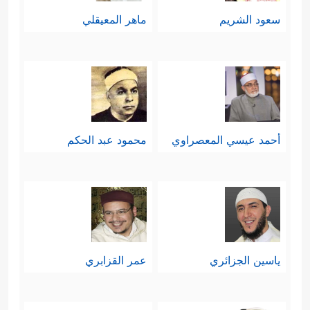
سعود الشريم
ماهر المعيقلي
أحمد عيسي المعصراوي
محمود عبد الحكم
ياسين الجزائري
عمر القزابري