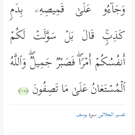
وَجَاۤءُو عَلَىٰ قَمِیصِهِۦ بِدَمࣲ
كَذِبࣲۚ قَالَ بَلۡ سَوَّلَتۡ لَكُمۡ
أَنفُسُكُمۡ أَمۡرࣰاۖ فَصَبۡرࣱ جَمِیلࣱۖ وَٱللَّهُ
ٱلۡمُسۡتَعَانُ عَلَىٰ مَا تَصِفُونَ
﴿١٨﴾
تفسير الجلالين
سورة
يوسف