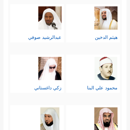
هيثم الدخين
عبدالرشيد صوفي
محمود علي البنا
زكي داغستاني