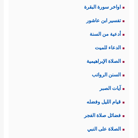
اواخر سورة البقرة
تَصۡدِیقَ ٱلَّذِی بَیۡنَ یَدَیۡهِ
تفسير ابن عاشور
وَتَفۡصِیلَ كُلِّ شَیۡءࣲ
أدعية من السنة
وَهُدࣰى وَرَحۡمَةࣰ لِّقَوۡمࣲ
الدعاء للميت
یُؤۡمِنُونَ﴾
.
الصلاة الإبراهيمية
ثانيًا: أن اختلاف
السنن الرواتب
الناس بين مؤمنٍ
آيات الصبر
وكافرٍ ومصدّقٍ
قيام الليل وفضله
ومكذّبٍ سيبقى ما
فضائل صلاة الفجر
بقي الإنسان، وهذا
الصلاة على النبي
أساسٌ التمحيص