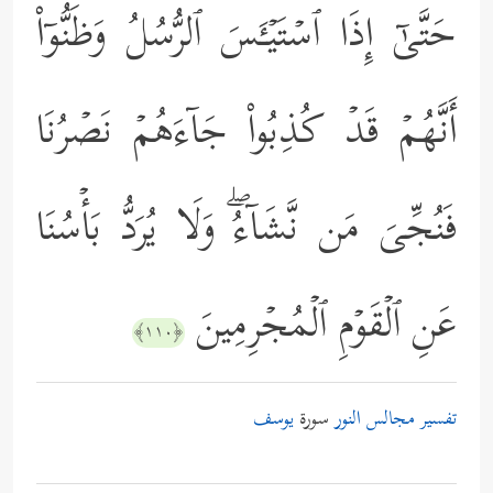
حَتَّىٰۤ إِذَا ٱسۡتَیۡـَٔسَ ٱلرُّسُلُ وَظَنُّوۤاْ
أَنَّهُمۡ قَدۡ كُذِبُواْ جَاۤءَهُمۡ نَصۡرُنَا
فَنُجِّیَ مَن نَّشَاۤءُۖ وَلَا یُرَدُّ بَأۡسُنَا
عَنِ ٱلۡقَوۡمِ ٱلۡمُجۡرِمِینَ
﴿١١٠﴾
تفسير مجالس النور
سورة
يوسف