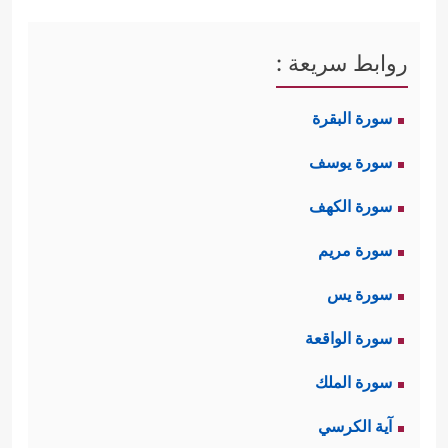
ليس السرد
التاريخي والازدياد
روابط سريعة :
المعرفي المجرّد،
بل هي خبرة يقينيّة
سورة البقرة
وهدى ورحمة على
سورة يوسف
طريق الحياة
سورة الكهف
والحركة
سورة مريم
﴿لَقَدۡ
المتواصلة
سورة يس
كَانَ فِی قَصَصِهِمۡ عِبۡرَةࣱ
سورة الواقعة
لِّأُوْلِی ٱلۡأَلۡبَـٰبِۗ مَا كَانَ
سورة الملك
آية الكرسي
حَدِیثࣰا یُفۡتَرَىٰ وَلَـٰكِن