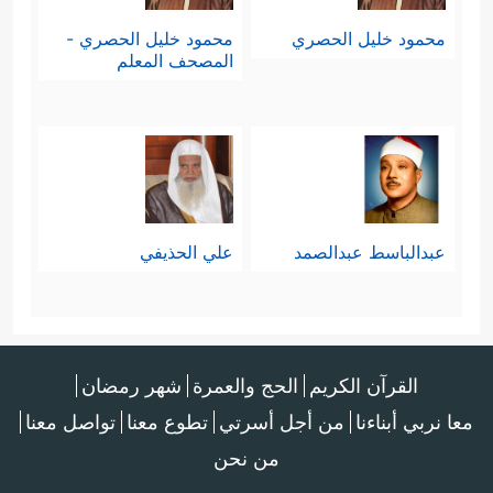
وَجَاۤءُو عَلَىٰ قَمِیصِهِۦ بِدَمࣲ كَذِبࣲۚ﴾
.
محمود خليل الحصري
محمود خليل الحصري -
المصحف المعلم
فردَّ يعقوب هذا الكذب ولم يُصدِّقهم به
﴿قَالَ بَلۡ سَوَّلَتۡ لَكُمۡ أَنفُسُكُمۡ أَمۡرࣰاۖ فَصَبۡرࣱ جَمِیلࣱۖ وَٱللَّهُ
ٱلۡمُسۡتَعَانُ عَلَىٰ مَا تَصِفُونَ﴾
.
عبدالباسط عبدالصمد
علي الحذيفي
القرآن الكريم
الحج والعمرة
شهر رمضان
معا نربي أبناءنا
من أجل أسرتي
تطوع معنا
تواصل معنا
من نحن