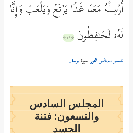
أَرۡسِلۡهُ مَعَنَا غَدࣰا یَرۡتَعۡ وَیَلۡعَبۡ وَإِنَّا
لَهُۥ لَحَـٰفِظُونَ
﴿١٢﴾
تفسير مجالس النور
سورة
يوسف
المجلس السادس
والتسعون: فتنة
الحسد