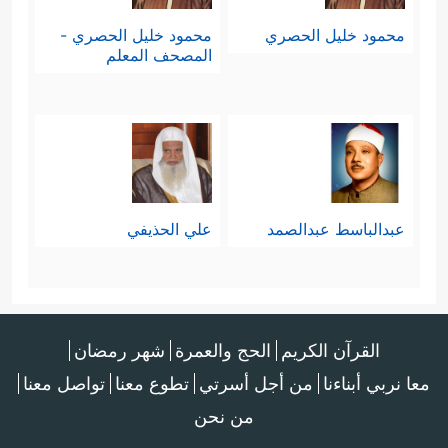
وَجَاۤءُو عَلَىٰ قَمِیصِهِۦ بِدَمࣲ كَذِبࣲۚ﴾
.
محمود خليل الحصري
محمود خليل الحصري -
المصحف المعلم
فردَّ يعقوب هذا الكذب ولم يُصدِّقهم به
﴿قَالَ بَلۡ سَوَّلَتۡ لَكُمۡ أَنفُسُكُمۡ أَمۡرࣰاۖ فَصَبۡرࣱ جَمِیلࣱۖ وَٱللَّهُ
ٱلۡمُسۡتَعَانُ عَلَىٰ مَا تَصِفُونَ﴾
.
عبدالباسط عبدالصمد
علي الحذيفي
القرآن الكريم
الحج والعمرة
شهر رمضان
معا نربي أبناءنا
من أجل أسرتي
تطوع معنا
تواصل معنا
من نحن