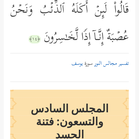
قَالُواْ لَىِٕنۡ أَكَلَهُ ٱلذِّئۡبُ وَنَحۡنُ
عُصۡبَةٌ إِنَّـاۤ إِذࣰا لَّخَـٰسِرُونَ
﴿١٤﴾
تفسير مجالس النور
سورة
يوسف
المجلس السادس
والتسعون: فتنة
الحسد