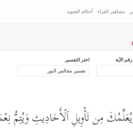
ر
مشاهير القراء
أحكام التجويد
رقم الآية
اختر التفسير
ُعَلِّمُكَ مِن تَأۡوِیلِ ٱلۡأَحَادِیثِ وَیُتِمُّ نِعۡمَ