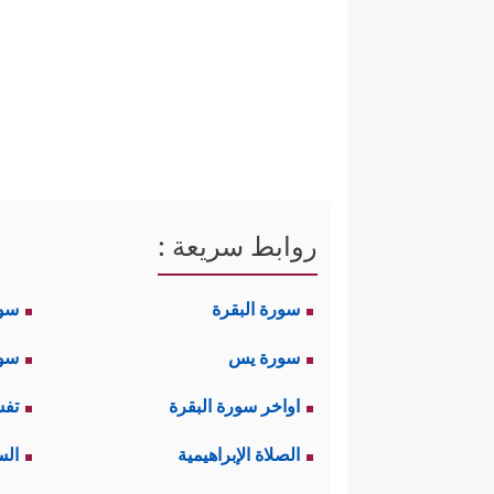
أدرك هذه الحقيقة، وقدَّم نصيحَت
إخوته.
ثانيًا: مع هذا الاحتياط إلا أن ن
العاطفة، لا حظوة الانحياز والتمييز
﴿إِذۡ قَالُواْ لَیُوسُفُ وَأَخُوهُ أَحَبُّ إِلَىٰۤ أ
الكبار
روابط سريعة :
فهم أَولَى بهذه الرعاية؛ لأنهم أق
سورة البقرة
سو
ثالثًا: سرعان ما تحولت هذه الن
سورة يس
سور
وَجۡهُ أَبِیكُمۡ﴾
﴿قَالَ قَاۤىِٕلࣱ مِّنۡهُمۡ لَا تَقۡتُلُوا
،
اواخر سورة البقرة
تفس
أو إبعاده إلى أرضٍ أخرى، أو إلقائ
الصلاة الإبراهيمية
الس
رابعًا: وكما صنعوا لأنفسهم مسوّ