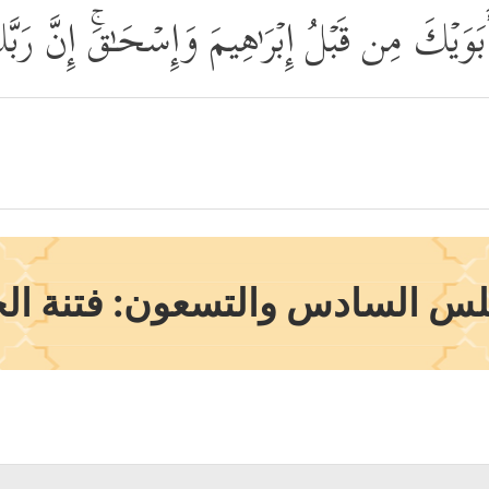
َبَوَیۡكَ مِن قَبۡلُ إِبۡرَ ٰ⁠هِیمَ وَإِسۡحَـٰقَۚ إِنَّ 
لس السادس والتسعون: فتنة ال