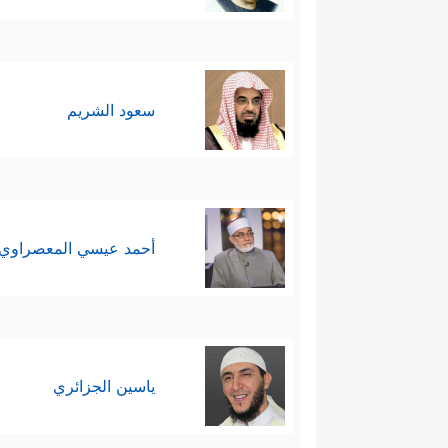
سعود الشريم
أحمد عيسي المعصراوي
ياسين الجزائري