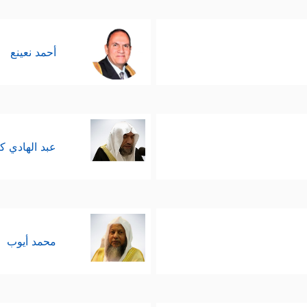
أحمد نعينع
عبد الهادي ك
محمد أيوب