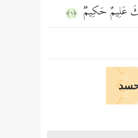
رَبَّكَ عَلِیمٌ حَكِیمࣱ
﴿٦﴾
حسد