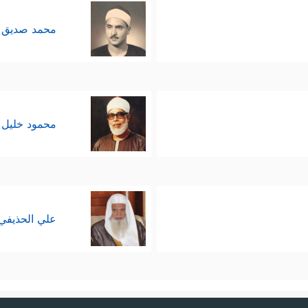
محمد صديق 
محمود خليل 
علي الحذيفي