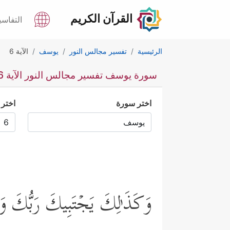
القرآن الكريم
التفاسي
الرئيسية
تفسير مجالس النور
يوسف
الآية 6
سورة يوسف تفسير مجالس النور الآية 6
اختر سورة
اختر 
وَكَذَ ٰ⁠لِكَ یَجۡتَبِیكَ رَبُّكَ وَی