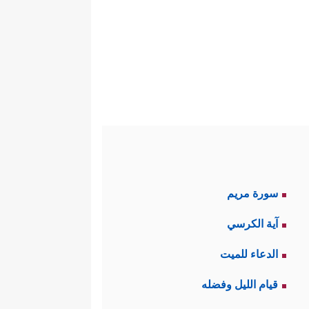
ون مدعاةً لإثارة الحسد في قلوب
خيه الأصغر عند أبيهم، وهي حظوةُ
الرعاية، لكنَّ هذا لم يرُق للإخوة
رونه أن أباهم قد جانَبَ الصواب
سورة مريم
﴿ٱقۡتُلُواْ یُوسُفَ أَوِ ٱطۡرَحُوهُ أَرۡضࣰا یَخۡلُ لَكُمۡ
آية الكرسي
مداولات وآراء مختلفة بين قتله،
الدعاء للميت
قيام الليل وفضله
ّصون به من وطأة الضمير ومخافة