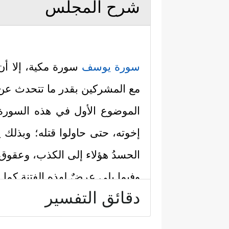
شرح المجلس
سورة يوسف
سورة مكية، إلا أن
مع المشركين بقدر ما تتحدث عن 
الموضوع الأول في هذه السورة
إخوته، حتى حاولوا قتله؛ وبذلك
الحسدُ هؤلاء إلى الكذب، وعقوق ا
وفيما يلي عرضٌ لهذه الفتنة كما ج
دقائق التفسير
أولًا: النعمة والموهبة والتميُّز 
سَـٰجِدِینَ
﴿٤﴾
قَالَ یَـٰبُنَیَّ لَا تَقۡصُصۡ رُءۡیَ