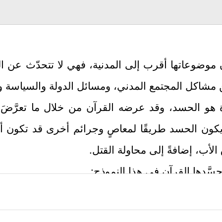
 موضوعاتها أقرب إلى المدنية، فهي لا تتحدّث عن ا
مشاكل المجتمع المدني، ومسائل الدولة والسياسة وا
 هو الحسد، وقد عرضه القرآن من خلال ما تعرَّض
 يكون الحسد طريقًا لمعاصٍ وجرائم أخرى قد تكون 
لأب، إضافةً إلى محاولة القتل.
سَّدها القرآن في هذا النموذج:
﴿إِذۡ قَالَ یُوسُفُ لِأَبِیهِ یَـٰۤأَبَتِ إِنِّی رَأَیۡتُ أَ
من دواعي الحسد ومظانِّه
اكَ عَلَىٰۤ إِخۡوَتِكَ فَیَكِیدُواْ لَكَ كَیۡدًاۖ﴾
، ويعقوب بما آتاه الله م