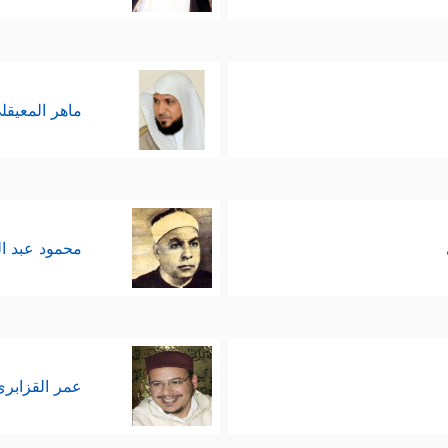
﴿قَالَ بَلۡ سَوَّلَتۡ لَكُمۡ أَنفُسُكُمۡ أَمۡرࣰاۖ فَصَبۡرࣱ جَمِیلࣱۖ وَٱللَّهُ ٱلۡمُسۡت
ماهر المعيقل
محمود عبد ا
عمر القزابري