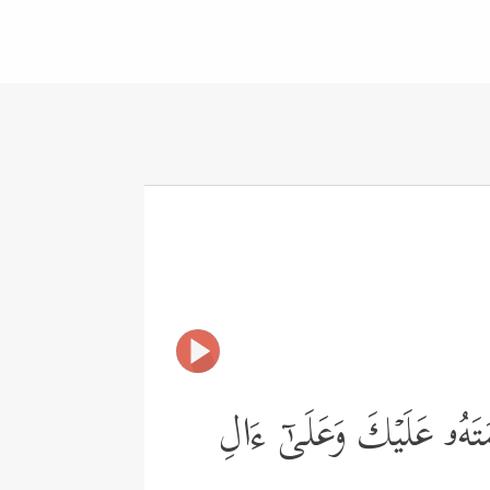
تَهُۥ عَلَیۡكَ وَعَلَىٰۤ ءَالِ