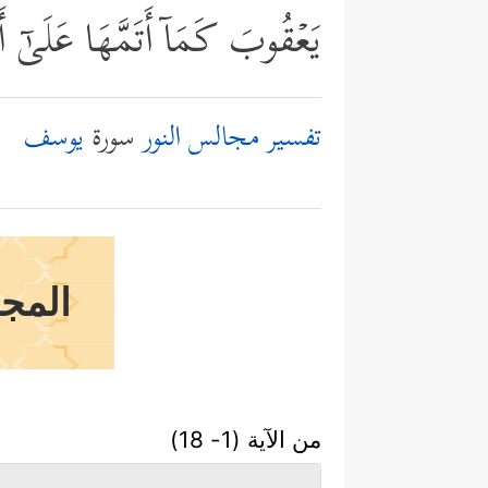
یَعۡقُوبَ كَمَاۤ أَتَمَّهَا عَلَىٰۤ أ
تفسير مجالس النور
سورة
يوسف
المج
من الآية (1- 18)