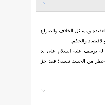
لعقيدة ومسائل الخلاف والصراع
لاقتصاد والحكم.
َ له يوسف
عليه السلام
على يد
أخطر من الحسد نفسه؛ فقد جرَّ
حَدَ عَشَرَ كَوۡكَبࣰا وَٱلشَّمۡسَ وَٱلۡقَمَرَ رَأَیۡتُهُمۡ لِی
ن حكمة وتجربة طويلة في الحياة