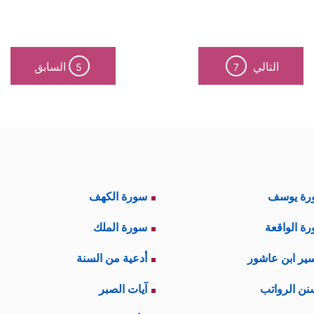
َه لابنه الحبيب يوسف بعد ما أدرك أنه يملك شيئًا سيك
التالي
السابق
5
7
َزعَةَ الحسد قد تحرَّكَت لما رأوه من حظوةٍ ليوسف وأ
؛ لأن يوسف وأخاه كانا صغيرَيْن، فهما أَولَى بالحُنُوِّ و
َبِینَا مِنَّا وَنَحۡنُ عُصۡبَةٌ إِنَّ أَبَانَا لَفِی ضَلَـٰلࣲ مُّبِینٍ﴾
، والضلال الذي ي
در على النفع، ودفع الضرّ بحكم كونهم عصبة كبارًا.
رة يوسف
سورة الكهف
جوى إلى عزيمةٍ أكيدةٍ لارتكاب الجريمة بأبشع صورها
ة الواقعة
سورة الملك
ْ یُوسُفَ وَأَلۡقُوهُ فِی غَیَـٰبَتِ ٱلۡجُبِّ یَلۡتَقِطۡهُ بَعۡضُ ٱلسَّیَّارَةِ إِن كُنتُمۡ فَـٰعِلِینَ﴾
ير ابن عاشور
أدعية من السنة
ه في البئر!
نن الرواتب
آيات الصبر
﴿إِنَّ أَبَانَا لَفِی ضَلَـٰلࣲ مُّبِینٍ﴾
غًا للفعل
صنعوا أملًا لهم يتخل