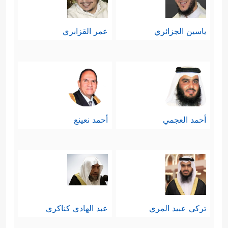
رَبِّیۤۚ﴾
.
ياسين الجزائري
عمر القزابري
وهاتان مقدّمتان لكلِّ داعيةٍ مُصلحٍ، ثم بدأ
بعرض معتقده عرضًا دون أن يمس
معتقداتهم أو يباشرهم بالدعوة، حتى إذا
اطمأن إليهم واطمأنوا إليه راح يصارحهم
أحمد العجمي
أحمد نعينع
ويواجههم بالحقيقة.
سادسًا: علاقة المسجونين بالرؤى
والأحلام علاقة وثيقة، ومن جرّب السجن
عرف ذلك، فهي نافذتهم إلى الأمل
تركي عبيد المري
عبد الهادي كناكري
خاصّة في بلاد يحكمها الظلم ويغيب عنها