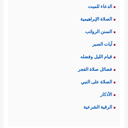
فَٱسۡتَعۡصَمَۖ﴾
الدعاء للميت
ثالثًا: رغم هذا الشعور بمرارة الظلم وهو
الصلاة الإبراهيمية
ما يدفع المظلوم عادة لردّة فعل غير
السنن الرواتب
مرغوبة ولا محسوبة إلا أنه
عليه السلام
آيات الصبر
قدّم المثال الأحسن لكل مظلوم، وأظهر
قيام الليل وفضله
من الإحسان ما اعترف له به أهل
فضائل صلاة الفجر
﴿إِنَّا نَرَىٰكَ مِنَ ٱلۡمُحۡسِنِینَ﴾
السجن
مع أنه لم
الصلاة على النبي
يكن عنده من متاع الدنيا ما يُقدِّمه لهم،
الأذكار
فهو الفقير الغريب السجين، ومع هذا
الرقية الشرعية
كان من المحسنين، فأيُّ خُلُق بلغ إليه
هذا النبيُّ الكريم؟