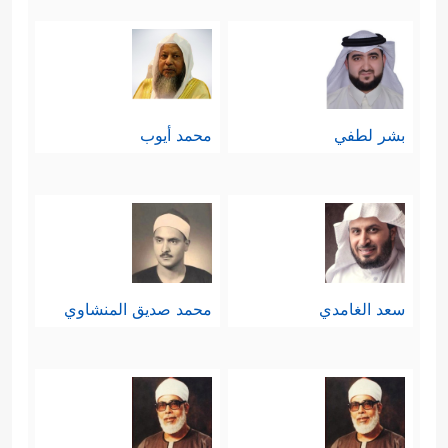
القانون، ويظهر هذا في تشبث صاحبيه
في ما رأياه، وإصرارهما على سماع
﴿نَبِّئۡنَا بِتَأۡوِیلِهِۦۤۖ إِنَّا نَرَىٰكَ مِنَ ٱلۡمُحۡسِنِینَ﴾
التأويل
بشر لطفي
محمد أيوب
وقد اغتنم يوسف
عليه السلام
هذه
الحاجة من أجل أن يعلمهما طريق
الخلاص الأكبر والأدوم، طريق التوحيد
والإيمان بالله والتوكل عليه وحده، وهما
سعد الغامدي
محمد صديق المنشاوي
يصغيان.
سابعًا: أن الأخذ بالأسباب المتيسّرة
﴿وَقَالَ
مشروع للتخلّص من هذا الظلم