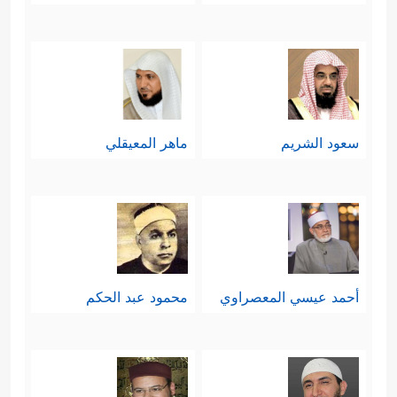
ٱلسِّجۡنِ ءَأَرۡبَابࣱ مُّتَفَرِّقُونَ خَیۡرٌ أَمِ ٱللَّهُ ٱلۡوَ ٰ⁠حِدُ ٱلۡقَهَّارُ
﴿٣٩﴾
مَا تَعۡبُدُونَ مِن دُونِهِۦۤ إِلَّاۤ أَسۡمَاۤءࣰ سَمَّیۡتُمُوهَاۤ
أَنتُمۡ وَءَابَاۤؤُكُم مَّاۤ أَنزَلَ ٱللَّهُ بِهَا مِن سُلۡطَـٰنٍۚ﴾
.
سعود الشريم
ماهر المعيقلي
خامسًا: لقد جاء السياق يُشير إلى تدرُّجٍ
تربويٍّ دقيقٍ، قد لا نتلَّمسه في غير هذا
الدرس؛ حيث بادَرَهم بالإحسان أولًا،
حتى كسب ثقتهم العمليّة والوجدانيّة، ثم
أحمد عيسي المعصراوي
محمود عبد الحكم
انتقل إلى العلم ليقنعهم أنه يملك فيه ما
﴿قَالَ لَا یَأۡتِیكُمَا طَعَامࣱ تُرۡزَقَانِهِۦۤ إِلَّا
لا يملكون
نَبَّأۡتُكُمَا بِتَأۡوِیلِهِۦ قَبۡلَ أَن یَأۡتِیَكُمَاۚ ذَ ٰ⁠لِكُمَا مِمَّا عَلَّمَنِی