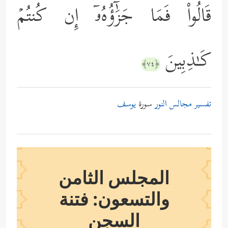
قَالُواْ فَمَا جَزَٰٓؤُهُۥٓ إِن كُنتُمۡ
كَـٰذِبِینَ
﴿٧٤﴾
تفسير مجالس النور
سورة
يوسف
المجلس الثامن
والتسعون: فتنة
السجن