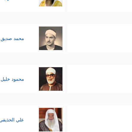
محمد صديق 
محمود خليل 
علي الحذيفي