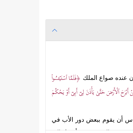
﴿فَلَمَّا ٱسۡتَیۡـَٔسُواْ
ان عنده صواع الملك
َنۡ أَبۡرَحَ ٱلۡأَرۡضَ حَتَّىٰ یَأۡذَنَ لِیۤ أَبِیۤ أَوۡ یَحۡكُمَ
الناس أن يقوم ببعض دور الأب في
 عنده جمرة الحسد، فهو أقربُ إلى