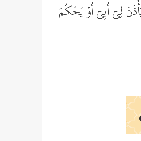
ۡذَنَ لِیۤ أَبِیۤ أَوۡ یَحۡكُمَ