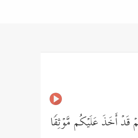
اكُمۡ قَدۡ أَخَذَ عَلَیۡكُم مَّوۡثِقࣰا