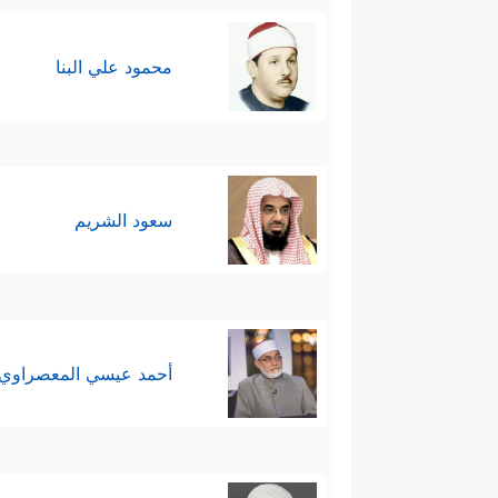
﴿قَالُواْ تَٱللَّهِ إِنَّكَ لَفِ
يجدون ما يجد:
محمود علي البنا
أَن جَاۤءَ ٱلۡبَشِیرُ أَلۡقَىٰهُ عَلَىٰ وَجۡهِهِۦ فَٱرۡتَدَّ بَصِی
هنا في هذا الجو العاطفي تتحرك 
رَبِّیۤۖ إِنَّهُۥ هُوَ ٱلۡغَفُورُ ٱلرَّحِیمُ﴾
تسويف لا ي
سعود الشريم
أحاسيسه ومشاعره، والله أعلم.
المشهد الخامس: اللقاء الحميم
بني إسرائيل إلى مصر، وقد جمع 
أحمد عيسي المعصراوي
يوسف برفع أبويه على العرش وهو 
لهما، ثم راح يشرح لهم قصته في
أَحۡسَنَ بِیۤ إِذۡ أَخۡرَجَنِی مِنَ ٱلسِّجۡنِ وَجَاۤءَ بِكُم مّ