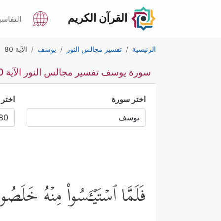
القرآن الكريم
التفاسي
الرئيسية
تفسير مجالس النور
يوسف
الآية 80
سورة يوسف تفسير مجالس النور الآية 80
اختر سورة
اختر 
فَلَمَّا ٱسۡتَیۡـَٔسُواْ مِنۡهُ خَلَصُوا