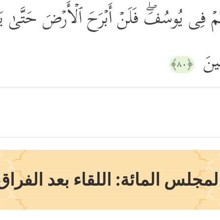
تُمۡ فِی یُوسُفَۖ فَلَنۡ أَبۡرَحَ ٱلۡأَرۡضَ حَتَّىٰ یَأ
مِینَ
﴿٨٠﴾
لمجلس المائة: اللقاء بعد الفراق