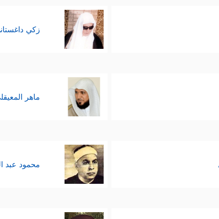
ی ضَلَـٰلِكَ ٱلۡقَدِیمِ﴾
وهؤلاء ليسوا أولاده؛ لأن أولاده في ال
زكي داغستان
رࣰاۖ﴾
؛ لأنه لم يكن قد عمِيَ العمى المعروف، ولكنها غش
﴿قَالُواْ یَـٰۤأَبَانَا ٱسۡتَغۡفِرۡ لَنَا ذُنُوبَنَاۤ 
القلوب نحو فطرتها الأصلية:
حمل معنى الغِل، وإنما هو تعبير عن انشغاله الآن به
ماهر المعيقل
﴿فَلَمَّا دَخَلُواْ عَلَىٰ یُوسُفَ ءَاوَىٰۤ إِلَیۡهِ أَبَوَیۡهِ وَقَالَ ٱدۡخُلُواْ مِصۡرَ إِن شَاۤءَ 
الله شمل هذه الأسرة النبويّة الكريمة بعد فراقٍ
محمود عبد ا
سرير الملك الذي أعدّه لهذا الغرض إجلالًا لمقام ا
﴿وَقَالَ یَـٰۤأَبَتِ هَـٰذَا تَأۡوِ
 جوٍّ من الأنس والمودة والرحمة
ِنَ ٱلۡبَدۡوِ مِنۢ بَعۡدِ أَن نَّزَغَ ٱلشَّیۡطَـٰنُ بَیۡنِی وَبَیۡنَ إِخۡوَتِیۤۚ﴾
.