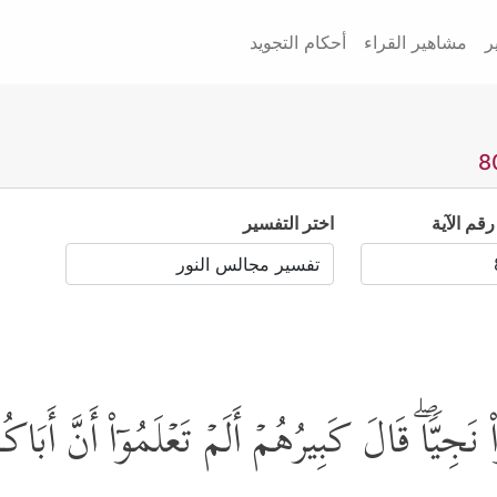
ر
مشاهير القراء
أحكام التجويد
رقم الآية
اختر التفسير
ْ نَجِیࣰّاۖ قَالَ كَبِیرُهُمۡ أَلَمۡ تَعۡلَمُوۤاْ أَنَّ أَبَ