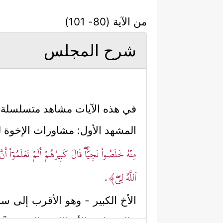
من الآية (80- 101)
شرح المجلس
في هذه الآيات مشاهد متسلسلة لل
المشهد الأول: مشاورات الإخوة ل
مِنۡهُ خَلَصُواْ نَجِیࣰّاۖ قَالَ كَبِیرُهُمۡ أَلَمۡ تَعۡلَمُوۤاْ أ
ٱللَّهُ لِیۖ﴾
.
الأخ الكبير - وهو الأقرب إلى سن
حالة غيابه، الأخ الكبير الذي تقد