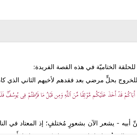
حلقة الختاميّة في هذه القصة الفريدة:
لخروج بحلٍّ مرضي بعد فقدهم لأخيهم الثاني الذي ك
َنَّ أَبَاكُمۡ قَدۡ أَخَذَ عَلَیۡكُم مَّوۡثِقࣰا مِّنَ ٱللَّهِ وَمِن قَبۡلُ مَا فَرَّطتُمۡ فِی یُوسُفَۖ فَل
ِّ أبيه - يشعر الآن بشعورٍ مُختلفٍ؛ إذ المعتاد في 
َّم به السنُّ قياسًا بإخوته، وبهذا يكون قد انطفَأَت