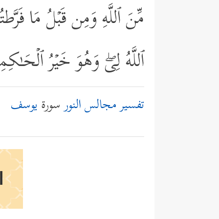
مِّنَ ٱللَّهِ وَمِن قَبۡلُ مَا فَرَّط
ٱللَّهُ لِیۖ وَهُوَ خَیۡرُ ٱلۡحَـٰكِ
تفسير مجالس النور
سورة
يوسف
ا