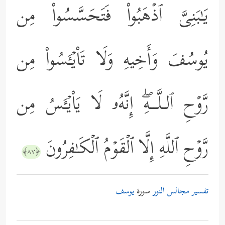
یَـٰبَنِیَّ ٱذۡهَبُواْ فَتَحَسَّسُواْ مِن
یُوسُفَ وَأَخِیهِ وَلَا تَاْیۡـَٔسُواْ مِن
رَّوۡحِ ٱلـلَّــهِۖ إِنَّهُۥ لَا یَاْیۡـَٔسُ مِن
رَّوۡحِ ٱللَّهِ إِلَّا ٱلۡقَوۡمُ ٱلۡكَـٰفِرُونَ
﴿٨٧﴾
تفسير مجالس النور
سورة
يوسف