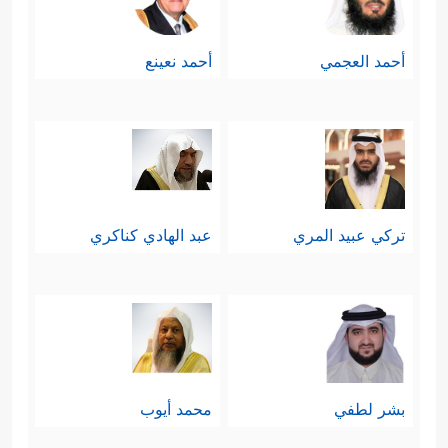
أحمد العجمي
أحمد نعينع
تركي عبيد المري
عبد الهادي كناكري
بشر لطفي
محمد أيوب