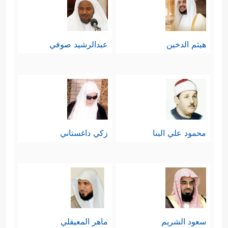
هيثم الدخين
عبدالرشيد صوفي
محمود علي البنا
زكي داغستاني
سعود الشريم
ماهر المعيقلي