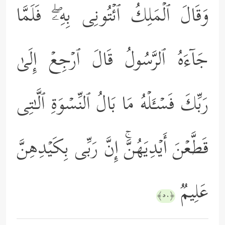
وَقَالَ ٱلۡمَلِكُ ٱئۡتُونِی بِهِۦۖ فَلَمَّا
جَاۤءَهُ ٱلرَّسُولُ قَالَ ٱرۡجِعۡ إِلَىٰ
رَبِّكَ فَسۡـَٔلۡهُ مَا بَالُ ٱلنِّسۡوَةِ ٱلَّـٰتِی
قَطَّعۡنَ أَیۡدِیَهُنَّۚ إِنَّ رَبِّی بِكَیۡدِهِنَّ
عَلِیمࣱ
﴿٥٠﴾