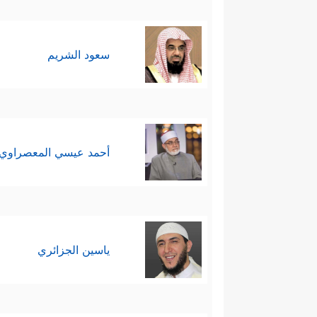
سعود الشريم
أحمد عيسي المعصراوي
ياسين الجزائري