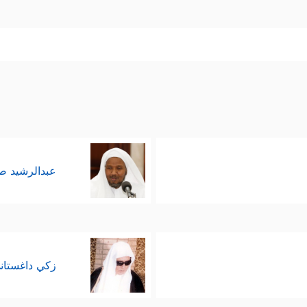
عبدالرشيد 
زكي داغستان