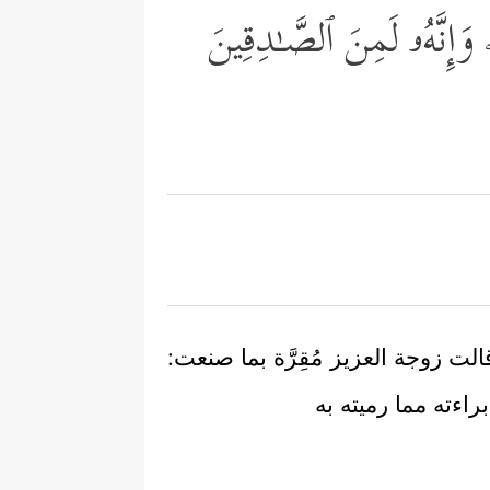
وَإِنَّهُۥ لَمِنَ ٱلصَّـٰدِقِینَ
 زوجة العزيز مُقِرَّة بما صنعت:
راءته مما رميته به