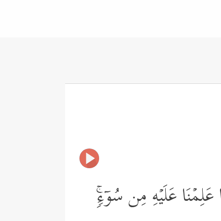
عَلِمۡنَا عَلَیۡهِ مِن سُوۤءࣲۚ