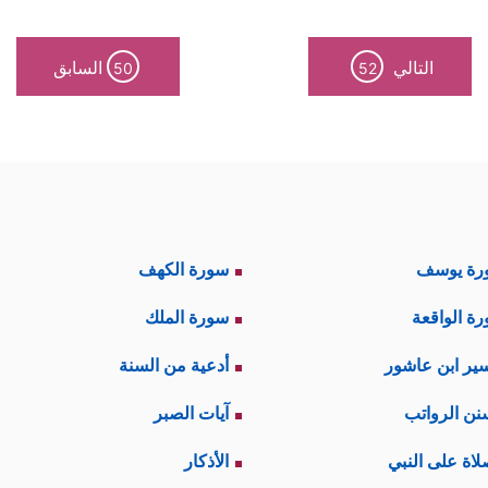
التالي
السابق
50
52
رة يوسف
سورة الكهف
ة الواقعة
سورة الملك
ير ابن عاشور
أدعية من السنة
نن الرواتب
آيات الصبر
لاة على النبي
الأذكار