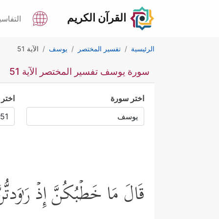
القرآن الكريم
التفاسي
الرئيسية
تفسير المختصر
يوسف
الآية 51
سورة يوسف تفسير المختصر الآية 51
اختر سورة
اختر 
قَالَ مَا خَطۡبُكُنَّ إِذۡ رَ ٰ⁠وَدتّ