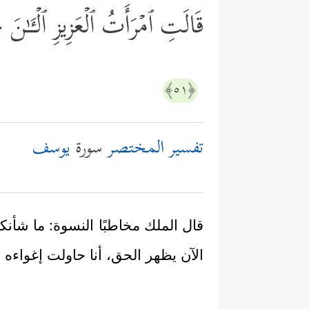
قَالَتِ ٱمۡرَأَتُ ٱلۡعَزِیزِ ٱلۡـَٔـٰن
﴿٥١﴾
تفسير المختصر
سورة
يوسف
قال الملك مخاطبًا النسوة: ما شأن
الآن يظهر الحق، أنا حاولت إغواءه و