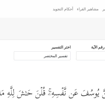
ر
مشاهير القراء
أحكام التجويد
رقم الآية
اختر التفسير
ُنَّ یُوسُفَ عَن نَّفۡسِهِۦۚ قُلۡنَ حَـٰشَ لِلَّهِ مَا 