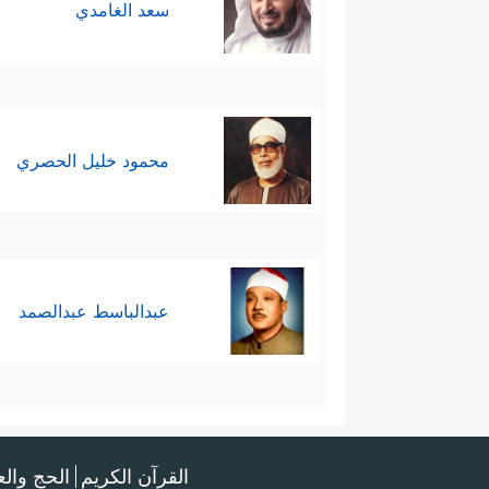
سعد الغامدي
محمود خليل الحصري
عبدالباسط عبدالصمد
القرآن الكريم
الحج وال