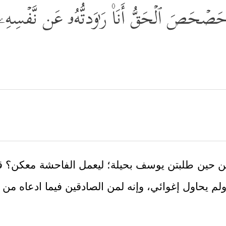
َ حَصۡحَصَ ٱلۡحَقُّ أَنَا۠ رَ ٰ⁠وَدتُّهُۥ عَن نَّفۡسِهِۦ 
كن حين طلبتن يوسف بحيلة؛ ليعمل الفاحشة معكن؟ قالت
لم يحاول إغوائي، وإنه لمن الصادقين فيما ادعاه من ب