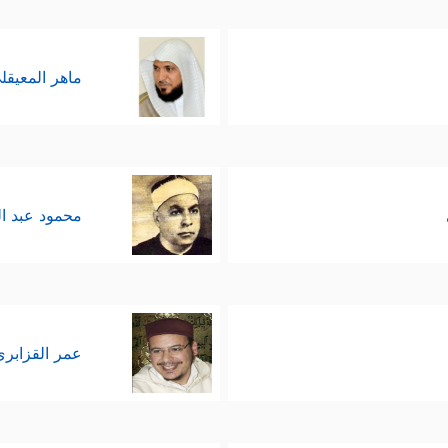
ماهر المعيقل
محمود عبد ا
عمر القزابري