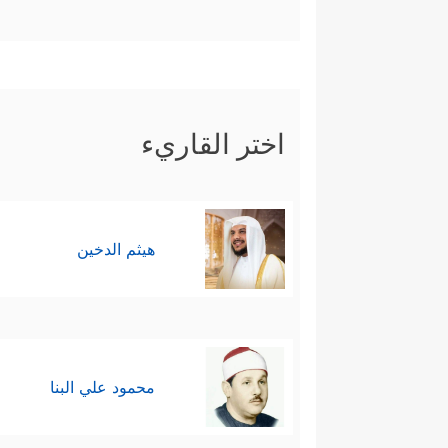
اختر القاريء
هيثم الدخين
محمود علي البنا