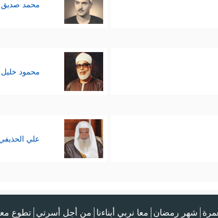
محمد صديق 
محمود خليل 
علي الحذيفي
عمرة
شهر رمضان
معا نربي أبناءنا
من أجل أسرتي
تطوع معن