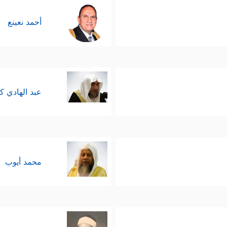
أحمد نعينع
عبد الهادي ك
محمد أيوب