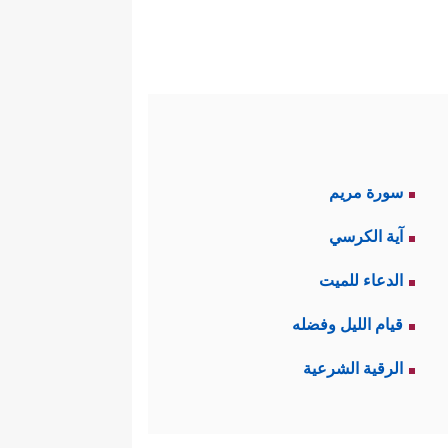
قُواْ مِمَّا رَزَقۡنَـٰهُمۡ سِرࣰّا وَعَلَانِیَةࣰ﴾
.
ِذِكۡرِ ٱللَّهِ تَطۡمَىِٕنُّ ٱلۡقُلُوبُ﴾
.
سورة مريم
آية الكرسي
الدعاء للميت
َنَّمَاۤ أُنزِلَ إِلَیۡكَ مِن رَّبِّكَ ٱلۡحَقُّ كَمَنۡ هُوَ
قيام الليل وفضله
الرقية الشرعية