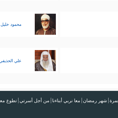
محمود خليل 
علي الحذيفي
عمرة
شهر رمضان
معا نربي أبناءنا
من أجل أسرتي
تطوع معن