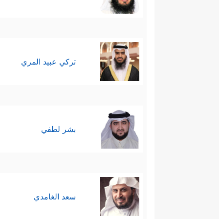
تركي عبيد المري
بشر لطفي
سعد الغامدي