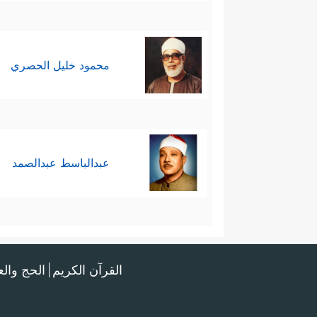
محمود خليل الحصري
عبدالباسط عبدالصمد
القرآن الكريم
الحج وال