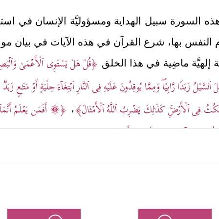
 هذه السورة سبيل الهداية ومسؤوليَّة الإنسان في ا
م النفس بها، شرع القرآن في هذه الآيات في بيان مواق
﴿قُلۡ هَلۡ یَسۡتَوِی ٱلۡأَعۡمَىٰ وَٱلۡبَصِیر
َّة إلهيَّة ماضِية في هذا الخلق
لسَّیۡلُ زَبَدࣰا رَّابِیࣰاۖ وَمِمَّا یُوقِدُونَ عَلَیۡهِ فِی ٱلنَّارِ ٱبۡتِغَاۤءَ حِلۡیَةٍ أَوۡ مَتَـٰعࣲ زَبَدࣱ مِّ
َیَمۡكُثُ فِی ٱلۡأَرۡضِۚ كَذَ ٰ⁠لِكَ یَضۡرِبُ ٱللَّهُ ٱلۡأَمۡثَالَ﴾
﴿۞ أَفَمَن یَعۡلَمُ أَنَّمَاۤ أ
،
ِلُّ مَن یَشَاۤءُ وَیَهۡدِیۤ إِلَیۡهِ مَنۡ أَنَابَ﴾
.
هم التي قادَتْهم إلى النجاح والفلاح:
تَوِی ٱلۡأَعۡمَىٰ وَٱلۡبَصِیرُ أَمۡ هَلۡ تَسۡتَوِی ٱلظُّلُمَـٰتُ وَٱلنُّورُۗ﴾
﴿۞ أَفَمَن یَعۡل
،