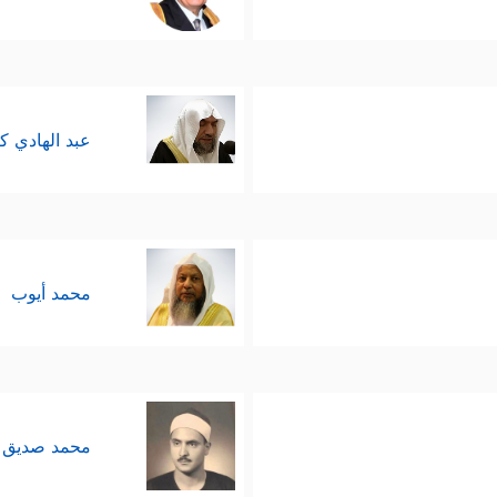
عبد الهادي ك
محمد أيوب
محمد صديق 