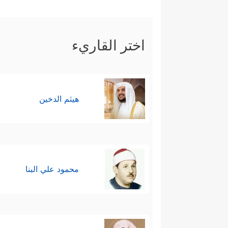
﴿وَیَقُول
- اللجاجة و
المجادلة
بالباطل
- الاستهزاء والسخرية من الحقِّ 
اختر القاريء
رابعًا: النتيجة المحتومة لكلِّ فري
بِهِۦۤۚ أُوْلَــٰۤىِٕكَ لَهُمۡ سُوۤءُ ٱلۡحِسَابِ وَمَأۡوَىٰهُمۡ ج
هيثم الدخين
كُلِّ بَابࣲ
﴿٢٣﴾
سَلَـٰمٌ عَلَیۡكُم بِمَا صَبَرۡتُمۡۚ 
محمود علي البنا