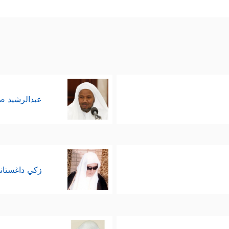
ُ ٱلَّذِینَ كَفَرُواْ لَوۡلَاۤ أُنزِلَ عَلَیۡهِ ءَایَةࣱ مِّن رَّبِّهِۦۚ﴾
.
﴿وَلَقَدِ ٱسۡتُهۡزِئَ بِرُسُلࣲ مِّن قَبۡلِكَ فَأَمۡلَیۡتُ لِلَّذِینَ كَفَرُواْ ثُمَّ أَخَذۡت
وأهله
﴿لِلَّذِینَ ٱسۡتَجَابُواْ لِرَبِّهِمُ ٱلۡحُسۡنَىٰۚ وَٱلَّذِینَ لَمۡ یَسۡتَجِیبُواْ لَهُۥ لَوۡ أَنَّ لَه
ق
َهَنَّمُۖ وَبِئۡسَ ٱلۡمِهَادُ﴾
، ومن حُسْنَى المؤمنين استِبشَار الملا
عبدالرشيد 
فَنِعۡمَ عُقۡبَى ٱلدَّارِ﴾
﴿أُوْلَــٰ
بينما يُستقبَلُ الفريق الآخر باللعنة
زكي داغستان