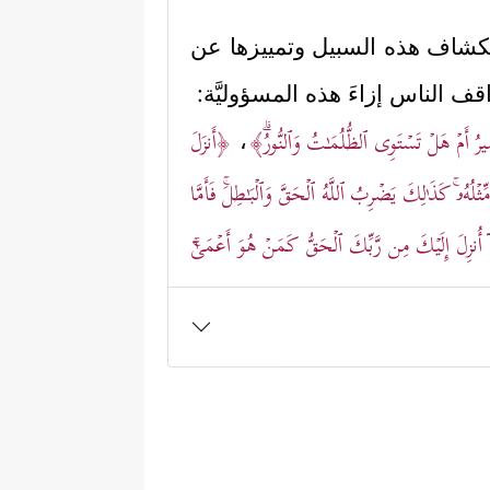
ستكشاف هذه السبيل وتمييزها عن
ف الناس إزاءَ هذه المسؤوليَّة:
ُ أَمۡ هَلۡ تَسۡتَوِی ٱلظُّلُمَـٰتُ وَٱلنُّورُۗ﴾
﴿أَنزَلَ
،
ثۡلُهُۥۚ كَذَ ٰ⁠لِكَ یَضۡرِبُ ٱللَّهُ ٱلۡحَقَّ وَٱلۡبَـٰطِلَۚ فَأَمَّا
ُنزِلَ إِلَیۡكَ مِن رَّبِّكَ ٱلۡحَقُّ كَمَنۡ هُوَ أَعۡمَىٰۤۚ
َمُ أَنَّمَاۤ أُنزِلَ إِلَیۡكَ مِن رَّبِّكَ ٱلۡحَقُّ كَمَنۡ