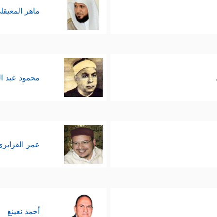
ماهر المعيقل
محمود عبد ا
عمر القزابري
أحمد نعينع