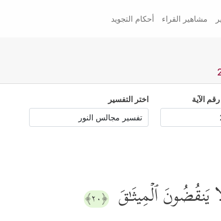
ر
مشاهير القراء
أحكام التجويد
رقم الآية
اختر التفسير
لَا یَنقُضُونَ ٱلۡمِیثَـٰقَ
﴿٢٠﴾