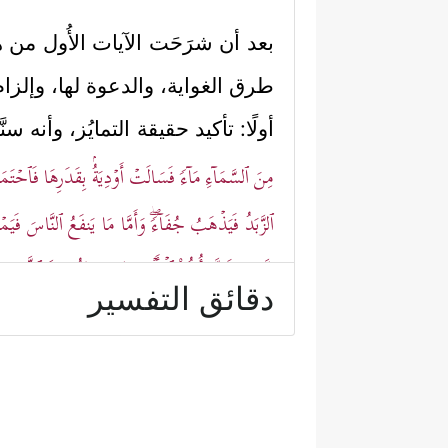
بعد أن شرَحَت الآيات الأُول من
طرق الغواية، والدعوة لها، وإلزا
أولًا: تأكيد حقيقة التمايُز، وأنه سن
مِنَ ٱلسَّمَاۤءِ مَاۤءࣰ فَسَالَتۡ أَوۡدِیَةُۢ بِقَدَرِهَا فَٱحۡتَمَلَ ٱ
ٱلزَّبَدُ فَیَذۡهَبُ جُفَاۤءࣰۖ وَأَمَّا مَا یَنفَعُ ٱلنَّاسَ ف
إِنَّمَا یَتَذَكَّرُ أُوْلُواْ ٱلۡأَلۡبَـٰبِ﴾
﴿قُلۡ إِنَّ ٱللَّهَ یُض
،
دقائق التفسير
ثانيًا: بيان صفات المؤمنين ومؤهلات
﴿قُلۡ هَلۡ یَسۡ
- إعمال أدوات المعرفة
هُوَ أَعۡمَىٰۤۚ﴾
.