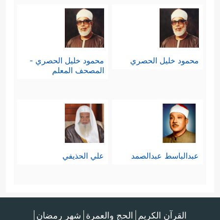
محمود خليل الحصري
محمود خليل الحصري -
المصحف المعلم
عبدالباسط عبدالصمد
علي الحذيفي
القرآن الكريم
الحج والعمرة
شهر رمضان