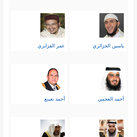
﴿رَبَّنَا لِیُقِیمُواْ ٱلصَّلَوٰةَ﴾
﴿رَبِّ
بالعمل الطيب
،
ٱجۡعَلۡنِی مُقِیمَ ٱلصَّلَوٰةِ وَمِن ذُرِّیَّتِیۚ﴾
، ثم الشعور
الدائم بالتقصير والحاجة إلى المغفرة
ياسين الجزائري
عمر القزابري
﴿رَبَّنَا ٱغۡفِرۡ لِی وَلِوَ ٰ⁠لِدَیَّ وَلِلۡمُؤۡمِنِینَ یَوۡمَ یَقُومُ
ٱلۡحِسَابُ﴾
.
رابعًا: تثبيت قلوب المؤمنين ومدُّهم
بمقوِّمات الثقة وهم يواجهون صَولة
أحمد العجمي
أحمد نعينع
﴿وَلَا تَحۡسَبَنَّ ٱللَّهَ
الباطل وانتفاش ريشه
غَـٰفِلًا عَمَّا یَعۡمَلُ ٱلظَّـٰلِمُونَۚ ﴾
، ثم يلتفت
بالخطاب إلى هؤلاء الظالمين أنفسهم: