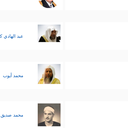
عبد الهادي ك
محمد أيوب
محمد صديق 