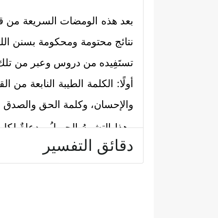
بعد هذه الومضات السريعة من قصص
نتائج محتومة ومحكومة بسنن الله ا
تستَفِيده من دروس وعبر من تلك 
أولًا: الكلمة الطيبة النابعة من ا
﴿
والإحسان، وكلمة الحق والصدق
وهذا التشبيهُ الجميلُ مدعاةٌ لكل 
دقائق التفسير
المخلوق بفضل خالقه عليه، وتعهُّ
وفي مقابل هذا التوجيه يأتي التحذ
هذا الكون إلا نفسه وشهوته ومصل
فَوۡقِ ٱلۡأَرۡضِ مَا لَهَا مِن قَرَارࣲ ﴾
.