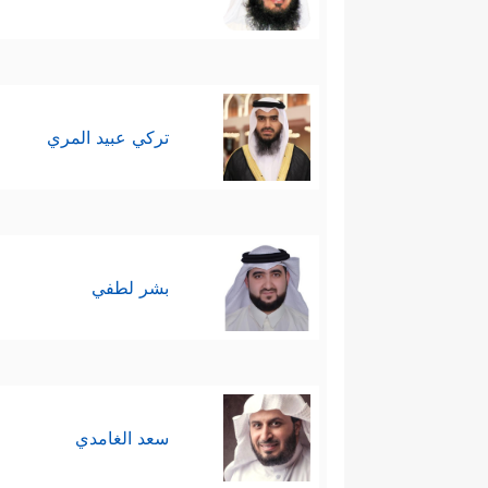
تركي عبيد المري
بشر لطفي
سعد الغامدي