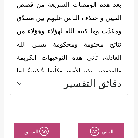
بعد هذه الومضات السريعة من قصص
النبيين واختلاف الناس عليهم بين مصدّق
ومكذّب وما كتبه الله لهؤلاء وهؤلاء من
نتائج محتومة ومحكومة بسنن الله
العادلة، تأتي هذه التوجيهات الكريمة
والودودة لهذه الأمة، وكأنها خُلاصةٌ لما
دقائق التفسير
ينبغي أن تستَفِيده من دروس وعبر من
تلك التجارب الماضية:
أولًا: الكلمة الطيبة النابعة من القلوب
الطيبة، والتي يتقبلها الله عنده، ويعمُّ
التالي
السابق
30
32
خيرها وينتشر بين الناس، هي كلمة