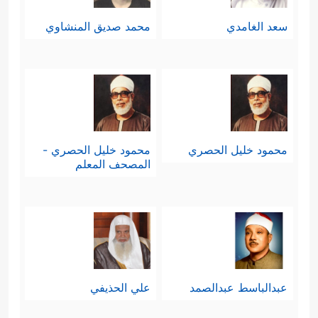
سعد الغامدي
محمد صديق المنشاوي
محمود خليل الحصري
محمود خليل الحصري -
المصحف المعلم
عبدالباسط عبدالصمد
علي الحذيفي