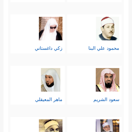
فحريٌّ بالعاقل أن ينسب هذه النعمة إلى
مصدرها، وأن يكون شاكرًا ووفيًّا للمُنعِم
الذي تفضَّل عليه بهذه النعم، وأن لا
محمود علي البنا
زكي داغستاني
يستعملها بخلاف ما يُرضِيه سبحانه.
ثالثًا: تقديم النموذج الأمثل للكلم الطيب
والعمل الطيب، وهو هنا إبراهيم خليل
الرحمن عليه وعلى نبيِّنا الصلاة والسلام.
والنموذج الإبراهيمي في هذه السورة
سعود الشريم
ماهر المعيقلي
يتَّسِق تمامًا مع التوجيهَين السابقَين؛
فيبدأ بالقول الطيب إيمانًا وإحسانًا ومحبةً