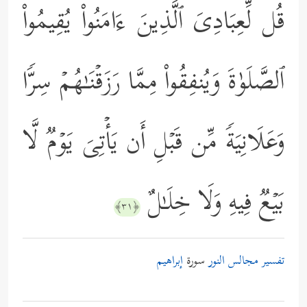
قُل لِّعِبَادِیَ ٱلَّذِینَ ءَامَنُواْ یُقِیمُواْ
ٱلصَّلَوٰةَ وَیُنفِقُواْ مِمَّا رَزَقۡنَـٰهُمۡ سِرࣰّا
وَعَلَانِیَةࣰ مِّن قَبۡلِ أَن یَأۡتِیَ یَوۡمࣱ لَّا
بَیۡعࣱ فِیهِ وَلَا خِلَـٰلٌ
﴿٣١﴾
تفسير مجالس النور
سورة
إبراهيم