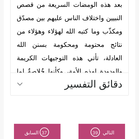
بعد هذه الومضات السريعة من قصص
النبيين واختلاف الناس عليهم بين مصدّق
ومكذّب وما كتبه الله لهؤلاء وهؤلاء من
نتائج محتومة ومحكومة بسنن الله
العادلة، تأتي هذه التوجيهات الكريمة
والودودة لهذه الأمة، وكأنها خُلاصةٌ لما
دقائق التفسير
ينبغي أن تستَفِيده من دروس وعبر من
تلك التجارب الماضية:
أولًا: الكلمة الطيبة النابعة من القلوب
الطيبة، والتي يتقبلها الله عنده، ويعمُّ
التالي
السابق
37
39
خيرها وينتشر بين الناس، هي كلمة