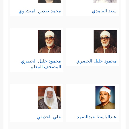
سعد الغامدي
محمد صديق المنشاوي
محمود خليل الحصري
محمود خليل الحصري -
المصحف المعلم
عبدالباسط عبدالصمد
علي الحذيفي