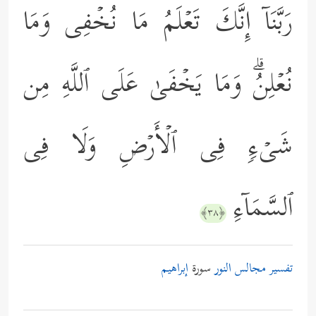
رَبَّنَاۤ إِنَّكَ تَعۡلَمُ مَا نُخۡفِی وَمَا
نُعۡلِنُۗ وَمَا یَخۡفَىٰ عَلَى ٱللَّهِ مِن
شَیۡءࣲ فِی ٱلۡأَرۡضِ وَلَا فِی
ٱلسَّمَاۤءِ
﴿٣٨﴾
تفسير مجالس النور
سورة
إبراهيم