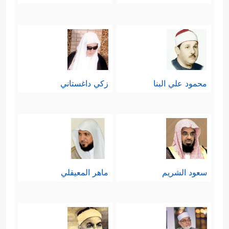
فحريٌّ بالعاقل أن ينسب هذه النعمة إلى
مصدرها، وأن يكون شاكرًا ووفيًّا للمُنعِم
الذي تفضَّل عليه بهذه النعم، وأن لا
محمود علي البنا
زكي داغستاني
يستعملها بخلاف ما يُرضِيه سبحانه.
ثالثًا: تقديم النموذج الأمثل للكلم الطيب
والعمل الطيب، وهو هنا إبراهيم خليل
الرحمن عليه وعلى نبيِّنا الصلاة والسلام.
والنموذج الإبراهيمي في هذه السورة
سعود الشريم
ماهر المعيقلي
يتَّسِق تمامًا مع التوجيهَين السابقَين؛
فيبدأ بالقول الطيب إيمانًا وإحسانًا ومحبةً