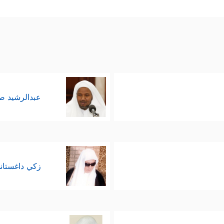
ٱلۡبَلَدَ ءَامِنࣰا وَٱجۡنُبۡنِی وَبَنِیَّ أَن نَّعۡبُدَ ٱلۡأَصۡنَامَ ﴾
، ثم ثنَّى بالعم
﴿رَبَّن
 الشعور الدائم بالتقصير والحاجة إلى المغفرة
ُّهم بمقوِّمات الثقة وهم يواجهون صَولة الباطل وان
عبدالرشيد 
﴿وَسَكَنتُمۡ فِی مَسَـٰكِنِ ٱلَّذِینَ
ب إلى هؤلاء الظالمين أنفسهم:
﴿فَلَا تَحۡسَبَنَّ ٱللَّهَ مُ
لخطاب إلى المؤمنين مؤكِّدًا ومُطَمئِنًا:
زكي داغستان