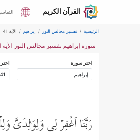
القرآن الكريم
التفاسي
الرئيسية
تفسير مجالس النور
إبراهيم
الآية 41
سورة إبراهيم تفسير مجالس النور الآية 41
اختر سورة
اختر 
رَبَّنَا ٱغۡفِرۡ لِی وَلِوَ ٰ⁠لِدَیَّ و