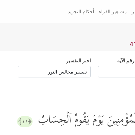
ر
مشاهير القراء
أحكام التجويد
رقم الآية
اختر التفسير
َلِلۡمُؤۡمِنِینَ یَوۡمَ یَقُومُ ٱلۡحِسَابُ
﴿٤١﴾