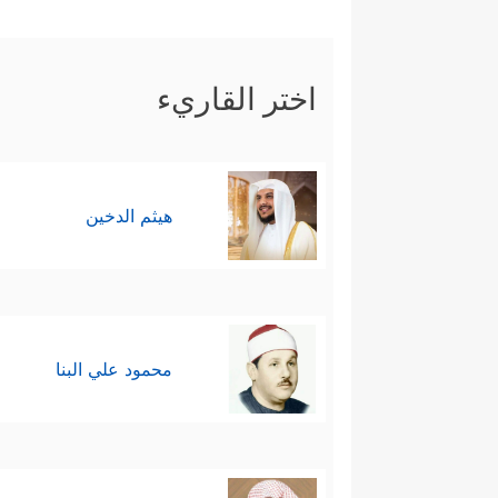
﴿وَإِذۡ قَالَ إِبۡرَ ٰ⁠هِیمُ رَبِّ ٱجۡعَلۡ هَـٰذَا 
للخير
اختر القاريء
ٱجۡعَلۡنِی مُقِیمَ ٱلصَّلَوٰةِ وَمِن ذُرِّیَّتِیۚ﴾
، ثم
ٱلۡحِسَابُ﴾
.
رابعًا: تثبيت قلوب المؤمنين ومد
هيثم الدخين
یَعۡمَلُ ٱلظَّـٰلِمُونَۚ ﴾
، ثم يلتفت بالخطا
بِهِمۡ وَضَرَبۡنَا لَكُمُ ٱلۡأَمۡثَالَ ﴾
، ثم يرجع با
﴾
.
محمود علي البنا