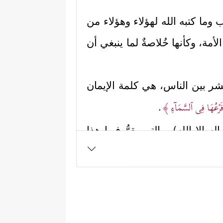
ما كتبه الله لهؤلاء وهؤلاء من
مة، وكأنها خُلاصةٌ لما ينبغي أن
ينتشر بين الناس، هي كلمة الإيمان
َفَرۡعُهَا فِی ٱلسَّمَاۤءِ ﴾
.
 إلا الله)، والتي يقرُّ فيها هذا
لا يقرُّ بالحق لأحد، ولا يرى في
َلُ كَلِمَةٍ خَبِیثَةࣲ كَشَجَرَةٍ خَبِیثَةٍ ٱجۡتُثَّتۡ مِن