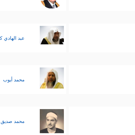
عبد الهادي ك
محمد أيوب
محمد صديق 