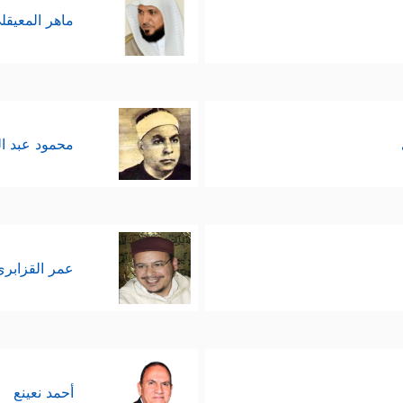
ماهر المعيقل
محمود عبد ا
عمر القزابري
أحمد نعينع