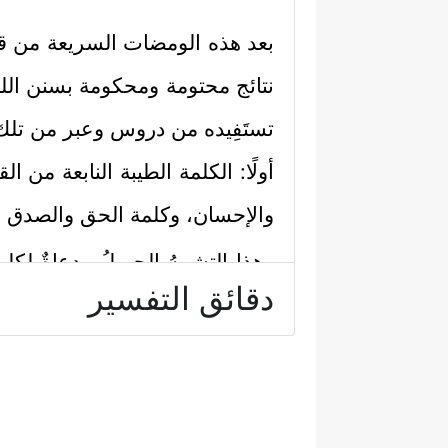
بعد هذه الومضات السريعة من قصص
نتائج محتومة ومحكومة بسنن الله ا
تستَفِيده من دروس وعبر من تلك 
أولًا: الكلمة الطيبة النابعة من ا
﴿
والإحسان، وكلمة الحق والصدق
وهذا التشبيهُ الجميلُ مدعاةٌ لكل 
دقائق التفسير
المخلوق بفضل خالقه عليه، وتعهُّ
وفي مقابل هذا التوجيه يأتي التحذ
هذا الكون إلا نفسه وشهوته ومصل
فَوۡقِ ٱلۡأَرۡضِ مَا لَهَا مِن قَرَارࣲ ﴾
.