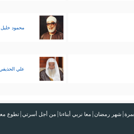
محمود خليل 
علي الحذيفي
عمرة
شهر رمضان
معا نربي أبناءنا
من أجل أسرتي
تطوع معن