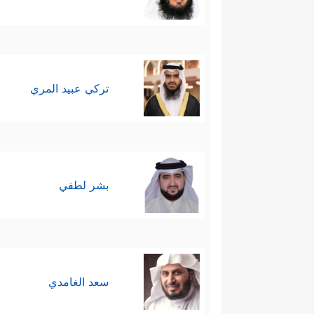
تركي عبيد المري
بشر لطفي
سعد الغامدي