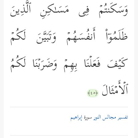
وَسَكَنتُمۡ فِی مَسَـٰكِنِ ٱلَّذِینَ
ظَلَمُوۤاْ أَنفُسَهُمۡ وَتَبَیَّنَ لَكُمۡ
كَیۡفَ فَعَلۡنَا بِهِمۡ وَضَرَبۡنَا لَكُمُ
ٱلۡأَمۡثَالَ
﴿٤٥﴾
تفسير مجالس النور
سورة
إبراهيم