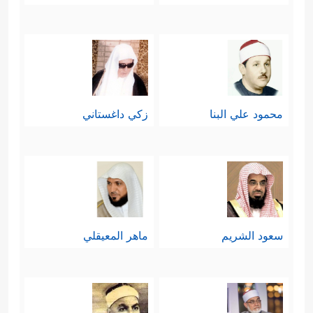
فحريٌّ بالعاقل أن ينسب هذه النعمة إلى
مصدرها، وأن يكون شاكرًا ووفيًّا للمُنعِم
الذي تفضَّل عليه بهذه النعم، وأن لا
محمود علي البنا
زكي داغستاني
يستعملها بخلاف ما يُرضِيه سبحانه.
ثالثًا: تقديم النموذج الأمثل للكلم الطيب
والعمل الطيب، وهو هنا إبراهيم خليل
الرحمن عليه وعلى نبيِّنا الصلاة والسلام.
والنموذج الإبراهيمي في هذه السورة
سعود الشريم
ماهر المعيقلي
يتَّسِق تمامًا مع التوجيهَين السابقَين؛
فيبدأ بالقول الطيب إيمانًا وإحسانًا ومحبةً