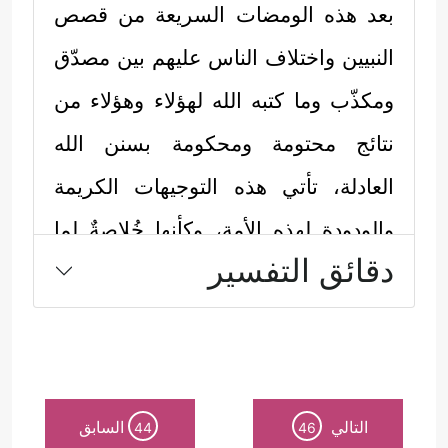
بعد هذه الومضات السريعة من قصص
النبيين واختلاف الناس عليهم بين مصدّق
ومكذّب وما كتبه الله لهؤلاء وهؤلاء من
نتائج محتومة ومحكومة بسنن الله
العادلة، تأتي هذه التوجيهات الكريمة
والودودة لهذه الأمة، وكأنها خُلاصةٌ لما
دقائق التفسير
ينبغي أن تستَفِيده من دروس وعبر من
تلك التجارب الماضية:
أولًا: الكلمة الطيبة النابعة من القلوب
الطيبة، والتي يتقبلها الله عنده، ويعمُّ
التالي
السابق
44
46
خيرها وينتشر بين الناس، هي كلمة