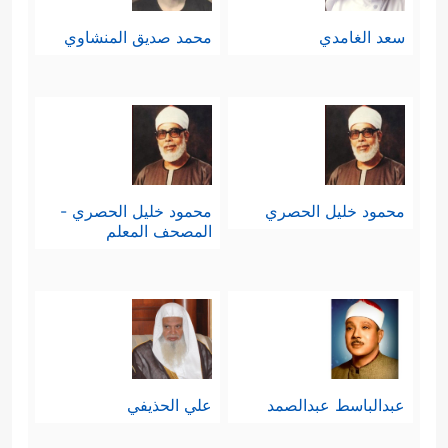
سعد الغامدي
محمد صديق المنشاوي
محمود خليل الحصري
محمود خليل الحصري -
المصحف المعلم
عبدالباسط عبدالصمد
علي الحذيفي