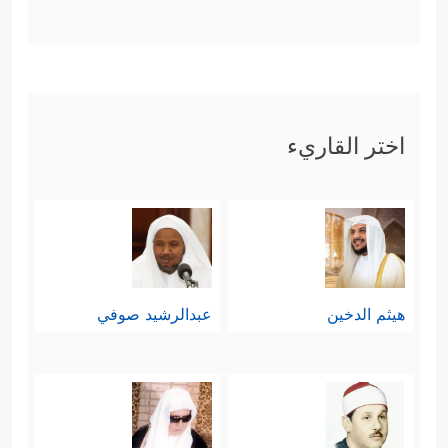
اختر القاريء
هيثم الدخين
عبدالرشيد صوفي