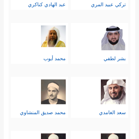
تركي عبيد المري
عبد الهادي كناكري
بشر لطفي
محمد أيوب
سعد الغامدي
محمد صديق المنشاوي