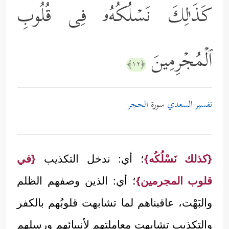
كَذَ ٰ⁠لِكَ نَسۡلُكُهُۥ فِی قُلُوبِ
ٱلۡمُجۡرِمِینَ
﴿١٢﴾
تفسير السعدي
سورة
الحجر
{كذلك نَسْلُكُه}
؛ أي: ندخل التكذيب
{في
قلوب المجرمين}
؛ أي: الذين وصفهم الظلم
والبَهْت، عاقبناهم لما تشابهت قلوبُهم بالكفر
والتكذيب تشابهت معاملتهم لأنبيائهم ورسلهم