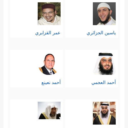
ياسين الجزائري
عمر القزابري
أحمد العجمي
أحمد نعينع