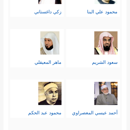
محمود علي البنا
زكي داغستاني
سعود الشريم
ماهر المعيقلي
أحمد عيسي المعصراوي
محمود عبد الحكم