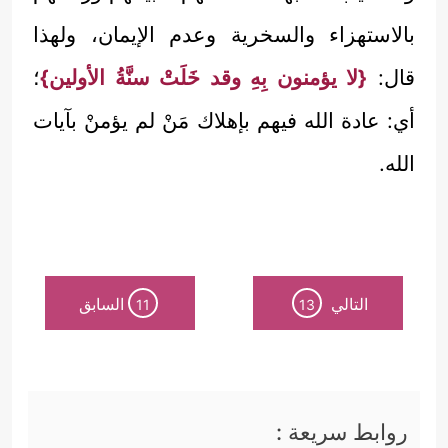
بالاستهزاء والسخرية وعدم الإيمان، ولهذا
قال:
{لا يؤمنون بِهِ وقد خَلَتْ سنَّةُ الأولين}
؛
أي: عادة الله فيهم بإهلاك مَنْ لم يؤمنْ بآيات
الله.
التالي
السابق
11
13
روابط سريعة :