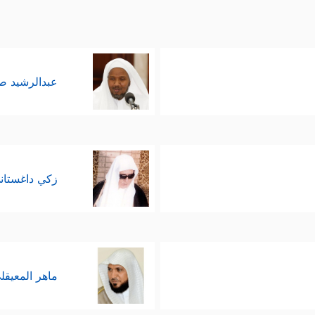
عبدالرشيد 
زكي داغستان
ماهر المعيقل