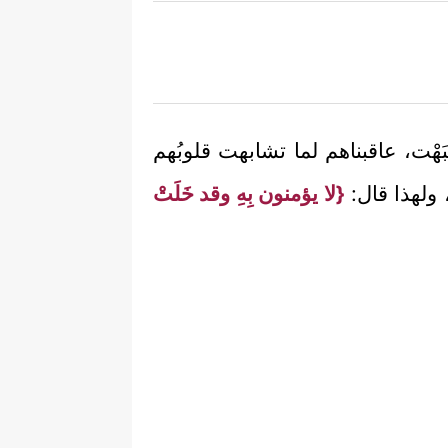
هْت، عاقبناهم لما تشابهت قلوبُهم
 ولهذا قال:
{لا يؤمنون بِهِ وقد خَلَتْ