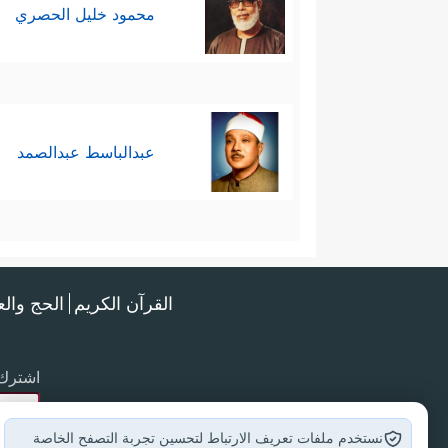
محمود خليل الحصري
عبدالباسط عبدالصمد
القرآن الكريم
الحج وال
اشترك 
نستخدم ملفات تعريف الارتباط لتحسين تجربة التصفح الخاصة