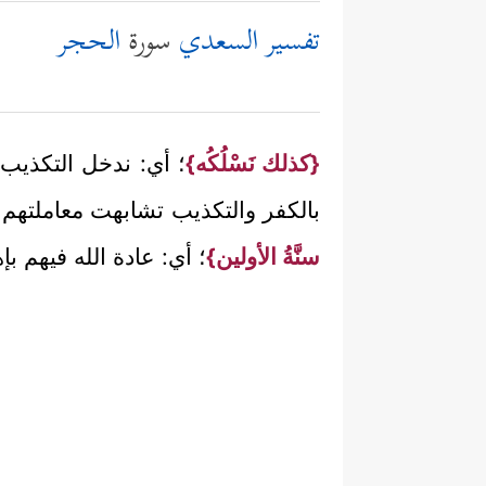
تفسير السعدي
سورة
الحجر
{كذلك نَسْلُكُه}
؛ أي: ندخل التكذيب
بالكفر والتكذيب تشابهت معاملتهم ل
سنَّةُ الأولين}
؛ أي: عادة الله فيهم بإه