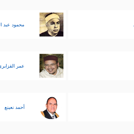
محمود عبد ا
عمر القزابري
أحمد نعينع