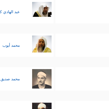
عبد الهادي ك
محمد أيوب
محمد صديق 