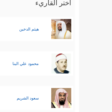
اختر القاريء
هيثم الدخين
محمود علي البنا
سعود الشريم