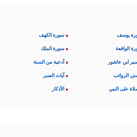
رة يوسف
سورة الكهف
ة الواقعة
سورة الملك
ير ابن عاشور
أدعية من السنة
نن الرواتب
آيات الصبر
لاة على النبي
الأذكار