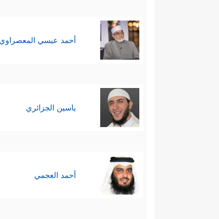
أحمد عيسي المعصراوي
ياسين الجزائري
أحمد العجمي