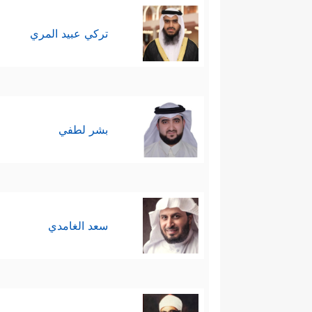
تركي عبيد المري
بشر لطفي
سعد الغامدي