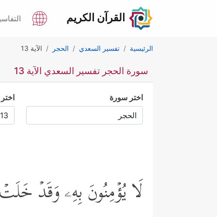
القرآن الكريم
التفاسي
الرئيسية
تفسير السعدي
الحجر
الآية 13
سورة الحجر تفسير السعدي الآية 13
اختر سورة
اختر 
لَا یُؤۡمِنُونَ بِهِۦ وَقَدۡ خَلَتۡ س