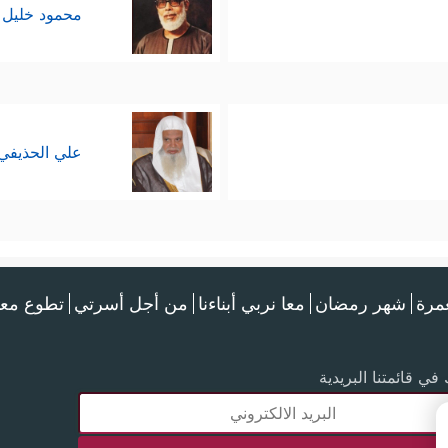
محمود خليل 
علي الحذيفي
عمرة
شهر رمضان
معا نربي أبناءنا
من أجل أسرتي
تطوع معن
في قائمتنا البريدية