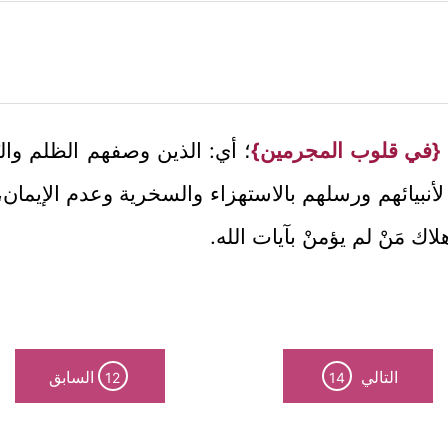
{في قلوب المجرمين}
؛ أي: الذين وصفهم الظلم والبَ
أنبيائهم ورسلهم بالاستهزاء والسخرية وعدم الإيمان،
لاك مَنْ لم يؤمنْ بآيات الله.
التالي
السابق
12
14