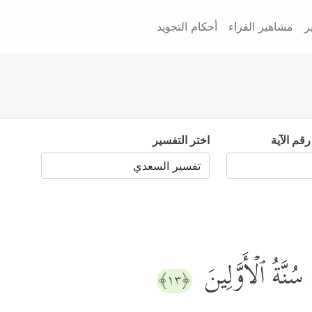
ر
مشاهير القراء
أحكام التجويد
رقم الآية
اختر التفسير
ُنَّةُ ٱلۡأَوَّلِینَ
﴿١٣﴾