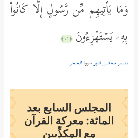
وَمَا یَأۡتِیهِم مِّن رَّسُولٍ إِلَّا كَانُواْ
بِهِۦ یَسۡتَهۡزِءُونَ
﴿١١﴾
تفسير مجالس النور
سورة
الحجر
المجلس السابع بعد
المائة: معركة القرآن
مع المكذِّبين