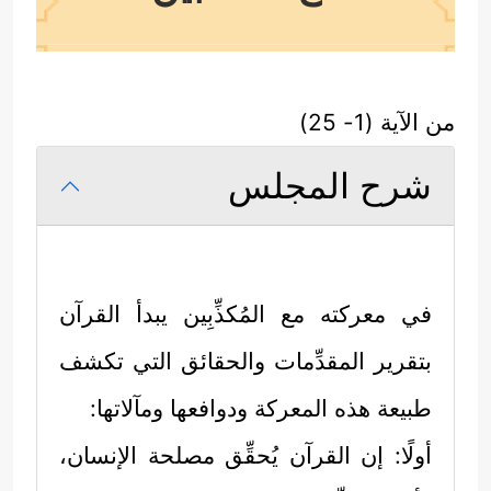
من الآية (1- 25)
شرح المجلس
في معركته مع المُكذِّبِين يبدأ القرآن
بتقرير المقدِّمات والحقائق التي تكشف
طبيعة هذه المعركة ودوافعها ومآلاتها:
أولًا: إن القرآن يُحقِّق مصلحة الإنسان،