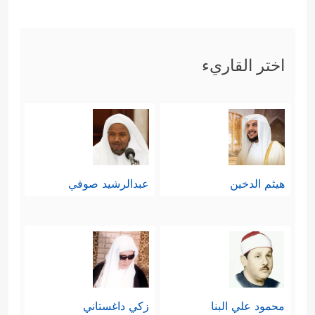
مِنكُمۡ وَلَقَدۡ عَلِمۡنَا ٱلۡمُسۡتَـٔۡخِرِینَ﴾
.
اختر القاريء
هيثم الدخين
عبدالرشيد صوفي
محمود علي البنا
زكي داغستاني