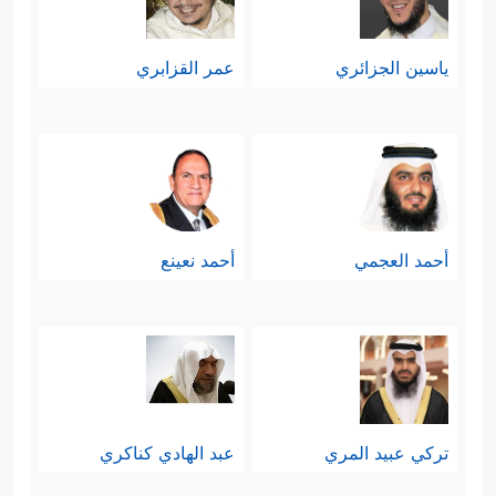
ياسين الجزائري
عمر القزابري
أحمد العجمي
أحمد نعينع
تركي عبيد المري
عبد الهادي كناكري