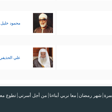
محمود خليل 
علي الحذيفي
عمرة
شهر رمضان
معا نربي أبناءنا
من أجل أسرتي
تطوع معن