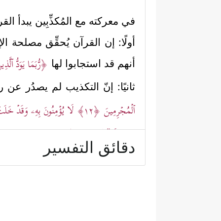
في معركته مع المُكذِّبِين يبدأ ا
أولًا: إن القرآن يُحقِّق مصلحة 
﴿رُّبَمَا یَوَدُّ ٱلَّذ
أنهم قد استجابوا لها
ثانيًا: إنّ التكذيب لم يصدُر عن 
ٱلۡمُجۡرِمِینَ
﴿١٢﴾
لَا یُؤۡمِنُونَ بِهِۦ وَقَدۡ خَلَتۡ 
نَحۡنُ قَوۡمࣱ مَّسۡحُورُونَ﴾
.
دقائق التفسير
ثالثًا: إن طبع المكذِّبين هؤلاء ال
﴿وَمَا یَأۡتِیهِم مِّن رَّسُولٍ إِلَّا كَانُواْ بِهِۦ یَسۡتَهۡ
رابعًا: إن هذا القرآن تعهَّد ال