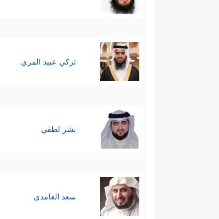
تركي عبيد المري
بشر لطفي
سعد الغامدي