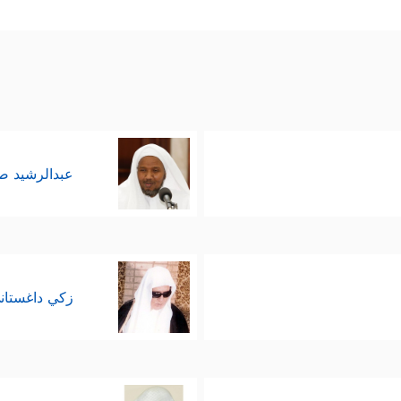
عبدالرشيد 
زكي داغستان