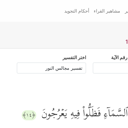
ر
مشاهير القراء
أحكام التجويد
رقم الآية
اختر التفسير
 ٱلسَّمَاۤءِ فَظَلُّواْ فِیهِ یَعۡرُجُونَ
﴿١٤﴾