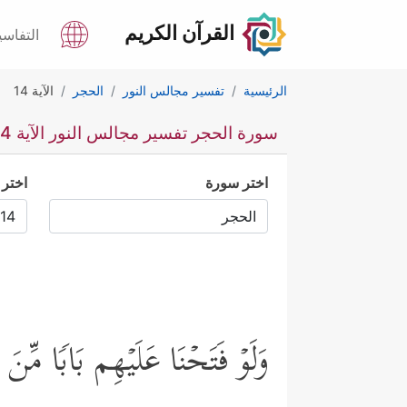
القرآن الكريم
التفاسي
الرئيسية
تفسير مجالس النور
الحجر
الآية 14
سورة الحجر تفسير مجالس النور الآية 14
اختر سورة
اختر 
وَلَوۡ فَتَحۡنَا عَلَیۡهِم بَابࣰا مِّنَ