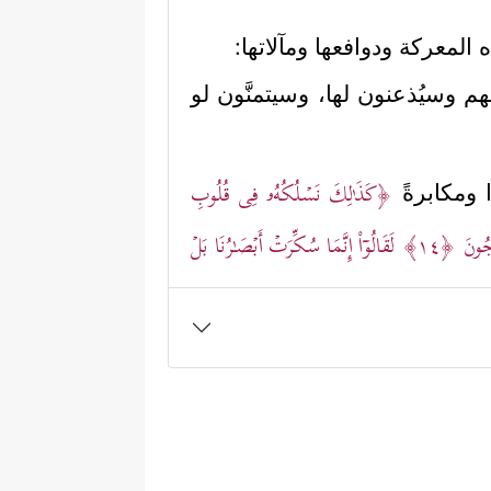
 المعركة ودوافعها ومآلاتها:
م وسيُذعنون لها، وسيتمنَّون لو
﴿كَذَ ٰ⁠لِكَ نَسۡلُكُهُۥ فِی قُلُوبِ
ا ومكابرةً
رُجُونَ
﴿١٤﴾
لَقَالُوۤاْ إِنَّمَا سُكِّرَتۡ أَبۡصَـٰرُنَا بَلۡ
أَیُّهَا ٱلَّذِی نُزِّلَ عَلَیۡهِ ٱلذِّكۡرُ إِنَّكَ لَمَجۡنُونࣱ﴾
،
﴿إِنَّا نَحۡنُ نَزَّلۡنَا ٱلذِّكۡرَ وَإِنَّا لَهُۥ
لا تبديل