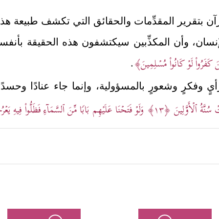
لقرآن بتقرير المقدِّمات والحقائق التي تكشف طبيعة هذه
الإنسان، وأن المكذِّبين سيكتشفون هذه الحقيقة بأنفسه
ِینَ كَفَرُواْ لَوۡ كَانُواْ مُسۡلِمِینَ﴾
.
رأيٍ وفكرٍ وشعورٍ بالمسؤولية، وإنما جاء عنادًا وحسدً
سُنَّةُ ٱلۡأَوَّلِینَ
﴿١٣﴾
وَلَوۡ فَتَحۡنَا عَلَیۡهِم بَابࣰا مِّنَ ٱلسَّمَاۤءِ فَظَلُّواْ فِیهِ یَعۡ
﴿وَقَالُواْ یَــٰۤـ
استهزاء والشتيمة، والتنابُز بالألقاب الوضيعة
زِءُونَ﴾
.
له بحفظه، فلا تعترضه زيادة ولا نقصان، ولا تحريف و