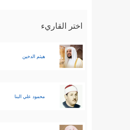
اختر القاريء
هيثم الدخين
محمود علي البنا