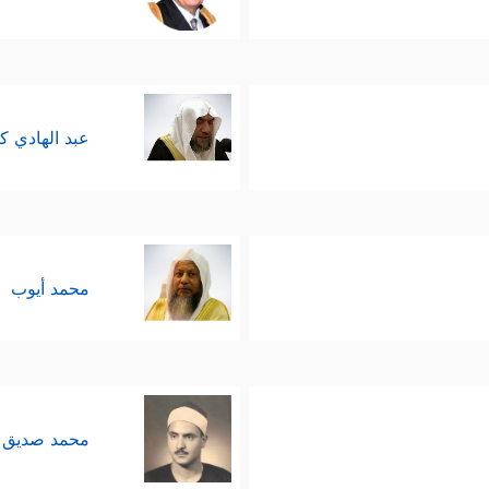
عبد الهادي ك
محمد أيوب
محمد صديق 