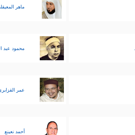
ماهر المعيقل
محمود عبد ا
عمر القزابري
أحمد نعينع