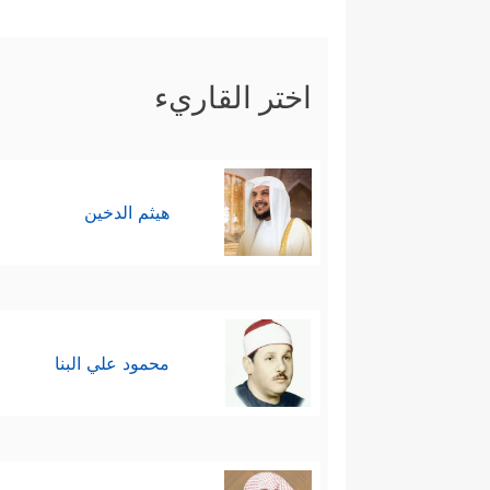
اختر القاريء
هيثم الدخين
محمود علي البنا