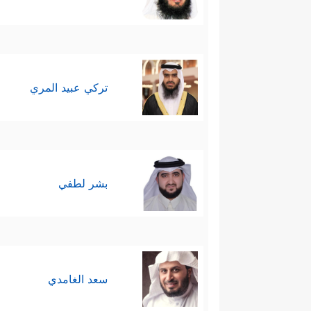
تركي عبيد المري
بشر لطفي
سعد الغامدي