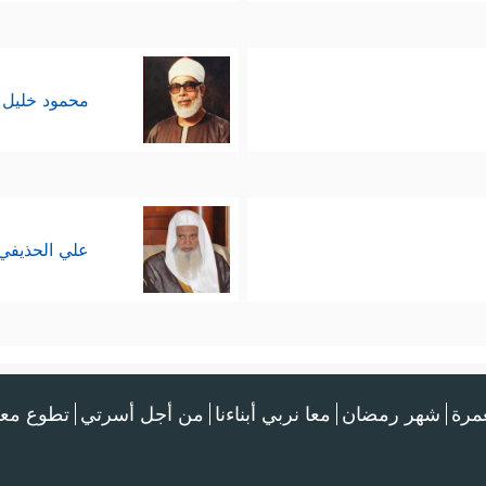
محمود خليل 
علي الحذيفي
عمرة
شهر رمضان
معا نربي أبناءنا
من أجل أسرتي
تطوع معن