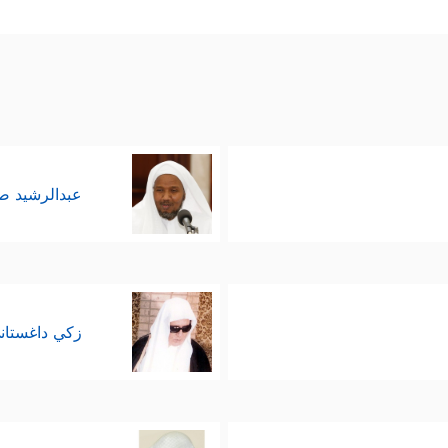
عبدالرشيد 
زكي داغستان