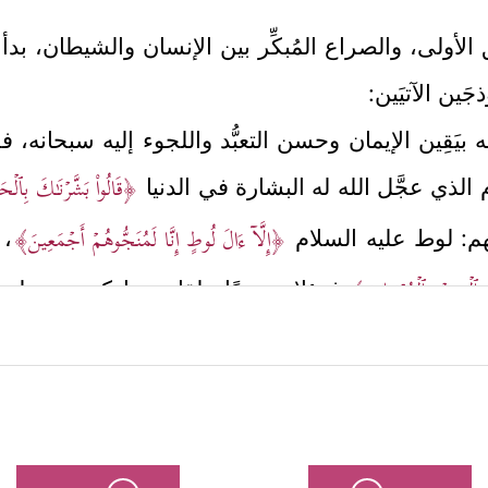
أولى، والصراع المُبكِّر بين الإنسان والشيطان، بد
ين الآتيَين:
ه بيَقِين الإيمان وحسن التعبُّد واللجوء إليه سبحانه،
﴿قَالُواْ بَشَّرۡنَـٰكَ بِٱلۡح
الذي عجَّل الله له البشارة في الدنيا
﴿إِلَّاۤ ءَالَ لُوطٍ إِنَّا لَمُنَجُّوهُمۡ أَجۡمَعِینَ﴾
هم: لوط
عليه السلام
، 
ٱلۡحِجۡرِ ٱلۡمُرۡسَلِینَ﴾
فهؤلاء جميعًا حلقات مباركة من سلسلة
 وقاوموه وحذَّرُوا منه.
ريق الشيطان، واتَّبَعوه في خطواته وانضَوَوا تحت سل
 أمر الشيطان؛ فملأهم بكل مُنحرفٍ من الفكر وشاذٍّ 