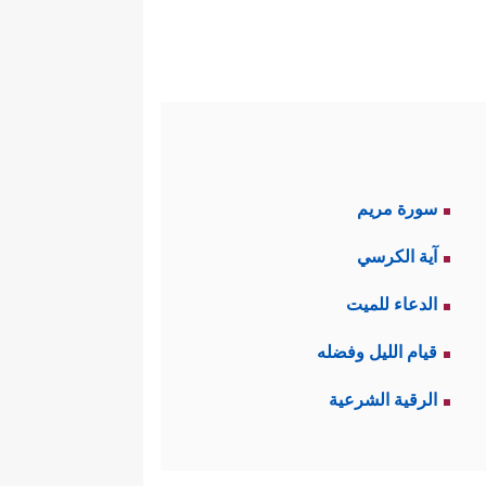
لٍ﴾
لم يستثن الله من هؤلاء حتى
قريبًا ولا نسيبًا.
 ٱلۡحِجۡرِ ٱلۡمُرۡسَلِینَ﴾
﴿فَأَخَذَتۡهُمُ ٱلصَّیۡحَةُ
.
سورة مريم
آية الكرسي
لاهما هلك بالصَّيحَة، وفي وقت
الدعاء للميت
قيام الليل وفضله
الرقية الشرعية