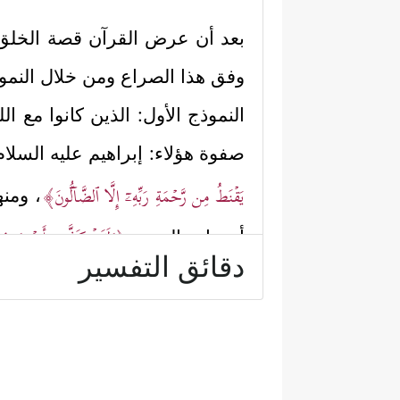
بعد أن عرض القرآن قصة الخلق ال
وفق هذا الصراع ومن خلال النموذجَ
النموذج الأول: الذين كانوا مع الل
صفوة هؤلاء: إبراهيم
عليه السلام
یَقۡنَطُ مِن رَّحۡمَةِ رَبِّهِۦۤ إِلَّا ٱلضَّاۤلُّونَ﴾
، ومن
﴿وَلَقَدۡ كَذَّبَ أَصۡحَـٰبُ 
أصحاب الحجر
دقائق التفسير
أولئك الذين رفضوا طريق الشيطان،
النموذج الثاني: الذين اختارُوا ط
شعيبٍ، وقوم صالحٍ:
قوم لوطٍ الذين كذَّبُوه واتبعوا