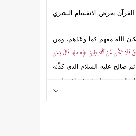
أ القرآن بعرض الانقسام البشري
 فكان الله معهم كما وعَدَهم، ومن
َقِّ فَلَا تَكُن مِّنَ ٱلۡقَـٰنِطِینَ
﴿٥٥﴾
قَالَ وَمَن
ثم صالح
عليه السلام
الذي كذَّبَه
 النور في تاريخ هذه الإنسانية،
طانه، ومن هؤلاء: قوم لوطٍ، وقوم
﴿لَعَمۡرُكَ إِنَّهُمۡ لَفِی سَكۡرَتِهِمۡ
من السلوك