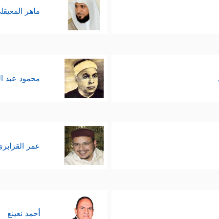
ماهر المعيقل
محمود عبد ا
عمر القزابري
أحمد نعينع