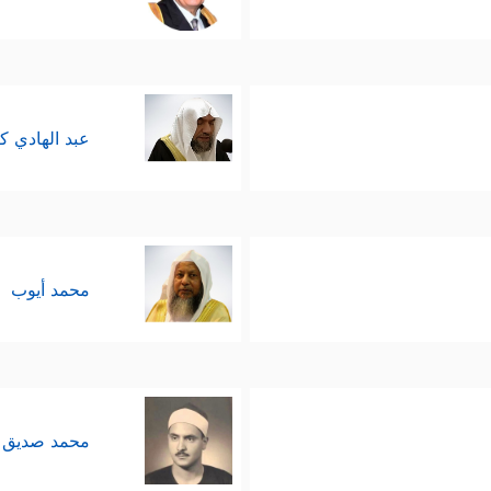
عبد الهادي ك
محمد أيوب
محمد صديق 