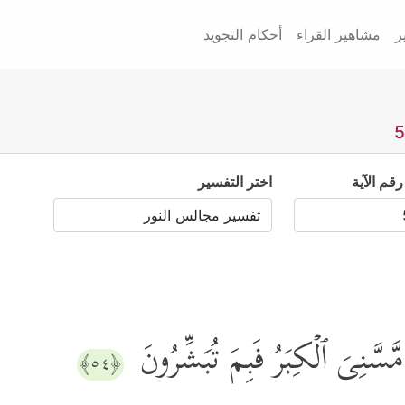
ر
مشاهير القراء
أحكام التجويد
رقم الآية
اختر التفسير
َسَّنِیَ ٱلۡكِبَرُ فَبِمَ تُبَشِّرُونَ
﴿٥٤﴾