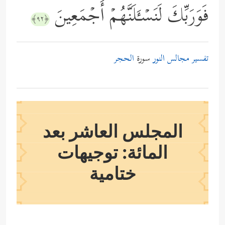
فَوَرَبِّكَ لَنَسۡـَٔلَنَّهُمۡ أَجۡمَعِینَ
﴿٩٢﴾
تفسير مجالس النور
سورة
الحجر
المجلس العاشر بعد
المائة: توجيهات
ختامية