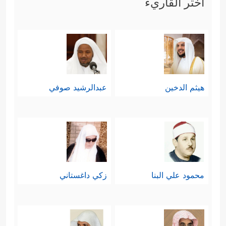
اختر القاريء
هيثم الدخين
عبدالرشيد صوفي
محمود علي البنا
زكي داغستاني