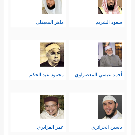
سعود الشريم
ماهر المعيقلي
أحمد عيسي المعصراوي
محمود عبد الحكم
ياسين الجزائري
عمر القزابري