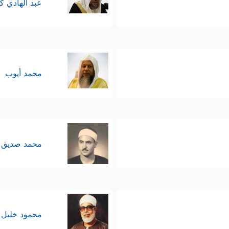
عبد الهادي ك
محمد أيوب
محمد صديق 
محمود خليل 