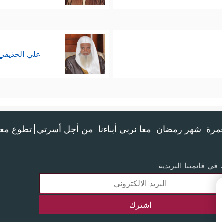
علي الحذيفي
عمرة
شهر رمضان
معا نربي أبناءنا
من أجل أسرتي
تطوع معن
في قائمتنا البريدية