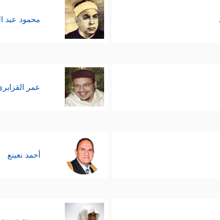
محمود عبد ا
عمر القزابري
أحمد نعينع