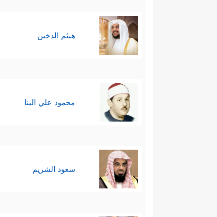
هيثم الدخين
محمود علي البنا
سعود الشريم