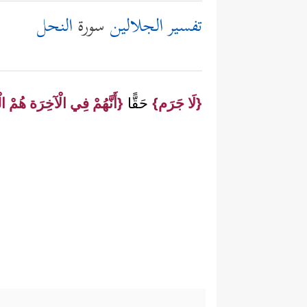
تفسير الجلالين
سورة
النحل
{لَا جَرَم}
حَقًّا
{أَنَّهُمْ فِي الْآخِرَة هُمْ 