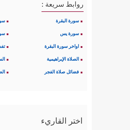
روابط سريعة :
سورة البقرة
سو
سورة يس
سور
اواخر سورة البقرة
تفس
الصلاة الإبراهيمية
الس
فضائل صلاة الفجر
الص
اختر القاريء