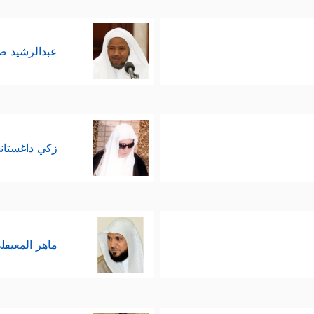
عبدالرشيد 
زكي داغستان
ماهر المعيقل