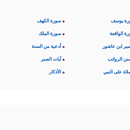
رة يوسف
سورة الكهف
ة الواقعة
سورة الملك
ير ابن عاشور
أدعية من السنة
نن الرواتب
آيات الصبر
لاة على النبي
الأذكار