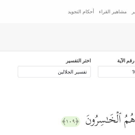
ر
مشاهير القراء
أحكام التجويد
رقم الآية
اختر التفسير
 هُمُ ٱلۡخَـٰسِرُونَ
﴿١٠٩﴾