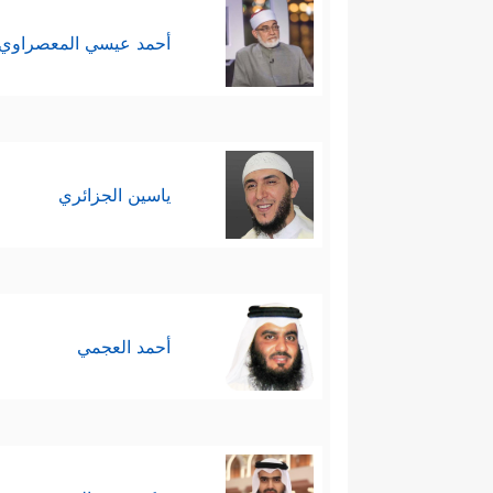
أحمد عيسي المعصراوي
ياسين الجزائري
أحمد العجمي