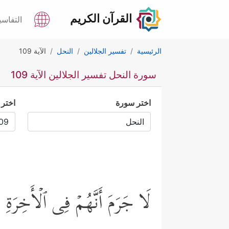
القرآن الكريم
التفاسي
الرئيسية
تفسير الجلالين
النحل
الآية 109
سورة النحل تفسير الجلالين الآية 109
اختر سورة
اختر 
لَا جَرَمَ أَنَّهُمۡ فِی ٱلۡأَخِرَةِ