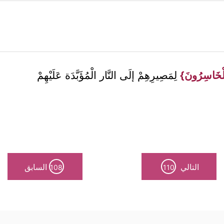
الْخَاسِرُونَ}
لِمَصِيرِهِمْ إلَى النَّار الْمُؤَبَّدَة عَلَيْهِمْ
التالي
السابق
108
110