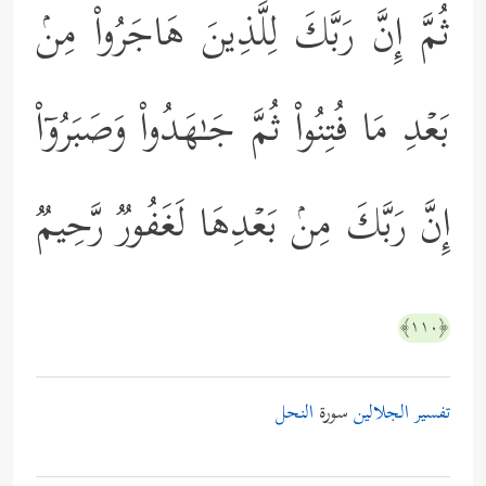
ثُمَّ إِنَّ رَبَّكَ لِلَّذِینَ هَاجَرُواْ مِنۢ
بَعۡدِ مَا فُتِنُواْ ثُمَّ جَـٰهَدُواْ وَصَبَرُوۤاْ
إِنَّ رَبَّكَ مِنۢ بَعۡدِهَا لَغَفُورࣱ رَّحِیمࣱ
﴿١١٠﴾
تفسير الجلالين
سورة
النحل