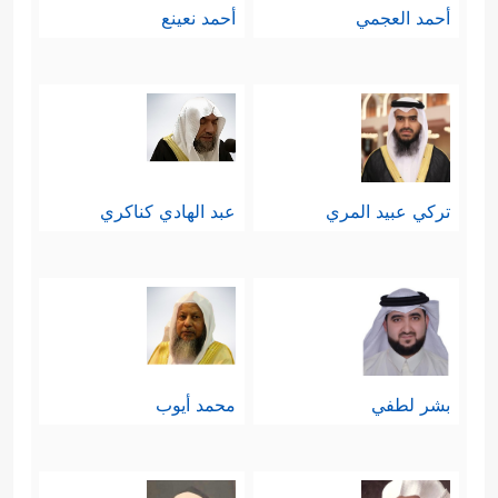
أحمد العجمي
أحمد نعينع
تركي عبيد المري
عبد الهادي كناكري
بشر لطفي
محمد أيوب