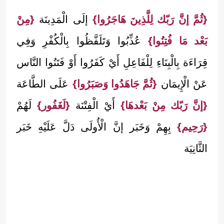
{ثُمَّ إنَّ رَبّك لِلَّذِينَ هَاجَرُوا}
إلَى الْمَدِينَة
{مِنْ
بَعْد مَا فُتِنُوا}
عُذِّبُوا وَتَلَفَّظُوا بِالْكُفْرِ وَفِي
قِرَاءَة بِالْبِنَاءِ لِلْفَاعِلِ أَيْ كَفَرُوا أَوْ فَتَنُوا النَّاس
عَنْ الْإِيمَان
{ثُمَّ جَاهَدُوا وَصَبَرُوا}
عَلَى الطَّاعَة
{إنَّ رَبّك مِنْ بَعْدهَا}
أَيْ الْفِتْنَة
{لَغَفُور}
لَهُمْ
{رَحِيم}
بِهِمْ وَخَبَر إنَّ الْأُولَى دَلَّ عَلَيْهِ خَبَر
الثَّانِيَة