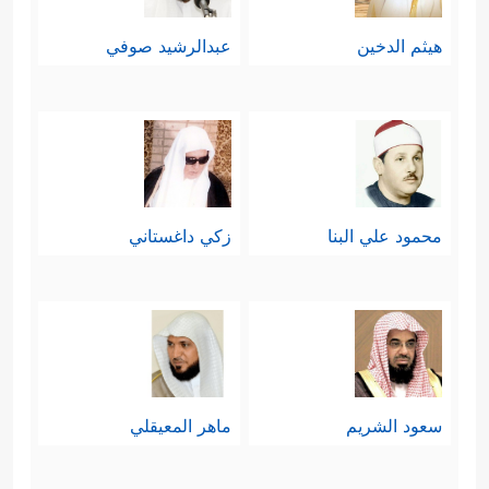
هيثم الدخين
عبدالرشيد صوفي
محمود علي البنا
زكي داغستاني
سعود الشريم
ماهر المعيقلي