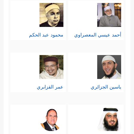
أحمد عيسي المعصراوي
محمود عبد الحكم
ياسين الجزائري
عمر القزابري