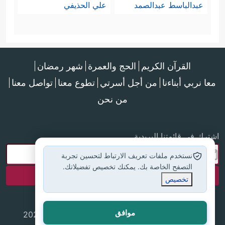
عبدالباسط عبدالصمد
علي الحذيفي
القرآن الكريم
الحج والعمرة
شهر رمضان
معا نربي أبناءنا
من أجل أسرتي
تطوع معنا
تواصل معنا
من نحن
اشترك في قائمتنا البريدية
نستخدم ملفات تعريف الارتباط لتحسين تجربة
التصفح الخاصة بك. يمكنك تخصيص تفضيلاتك.
تخصيص
موافق
جميع الحقوق محفوظة لموقع إسلام أون لاين © 2025