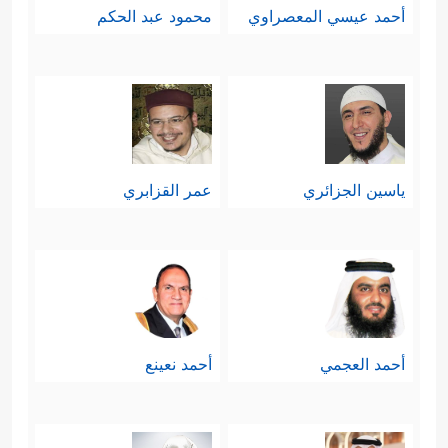
أحمد عيسي المعصراوي
محمود عبد الحكم
ياسين الجزائري
عمر القزابري
أحمد العجمي
أحمد نعينع