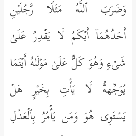
وَضَرَبَ ٱللَّهُ مَثَلࣰا رَّجُلَیۡنِ
أَحَدُهُمَاۤ أَبۡكَمُ لَا یَقۡدِرُ عَلَىٰ
شَیۡءࣲ وَهُوَ كَلٌّ عَلَىٰ مَوۡلَىٰهُ أَیۡنَمَا
یُوَجِّههُّ لَا یَأۡتِ بِخَیۡرٍ هَلۡ
یَسۡتَوِی هُوَ وَمَن یَأۡمُرُ بِٱلۡعَدۡلِ