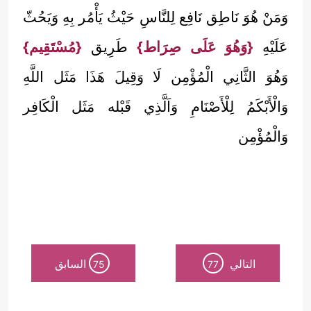
وَمَنْ هُوَ نَاطِق نَافِع لِلنَّاسِ حَيْثُ يَأْمُر بِهِ وَيَحُثّ
عَلَيْهِ
{وَهُوَ عَلَى صِرَاط}
طَرِيق
{مُسْتَقِيم}
وَهُوَ الثَّانِي الْمُؤْمِن لَا وَقِيلَ هَذَا مَثَل اللَّهِ
وَالْأَبْكَمُ لِلْأَصْنَامِ وَاَلَّذِي قَبْله مَثَل الْكَافِر
وَالْمُؤْمِن
التالي
السابق
75
77