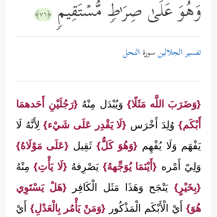
وَهُوَ عَلَىٰ صِرَ ٰ⁠طࣲ مُّسۡتَقِیمࣲ
﴿٧٦﴾
تفسير الجلالين
سورة
النحل
{وَضَرَبَ اللَّه مَثَلًا}
وَيُبْدَل مِنْهُ
{رَجُلَيْنِ أَحَدهمَا
أَبْكَم}
وُلِدَ أَخْرَس
{لَا يَقْدِر عَلَى شَيْء}
لِأَنَّهُ لَا
يَفْهَم وَلَا يُفْهِم
{وَهُوَ كَلٌّ}
ثَقِيل
{عَلَى مَوْلَاهُ}
وَلِيّ أَمْره
{أَيْنَمَا يُوَجِّههُ}
يَصْرِفهُ
{لَا يَأْتِ}
مِنْهُ
{بِخَيْرٍ}
يَنْجَح وَهَذَا مَثَل الْكَافِر
{هَلْ يَسْتَوِي
هُوَ}
أَيْ الْأَبْكَم الْمَذْكُور
{وَمَنْ يَأْمُر بِالْعَدْلِ}
أَيْ