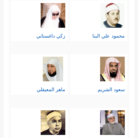
محمود علي البنا
زكي داغستاني
سعود الشريم
ماهر المعيقلي