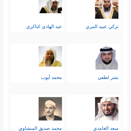
تركي عبيد المري
عبد الهادي كناكري
بشر لطفي
محمد أيوب
سعد الغامدي
محمد صديق المنشاوي