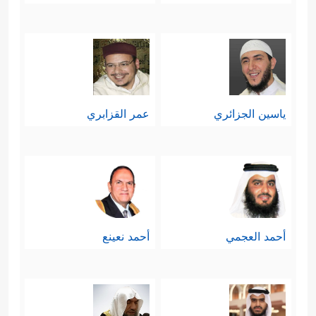
ياسين الجزائري
عمر القزابري
أحمد العجمي
أحمد نعينع