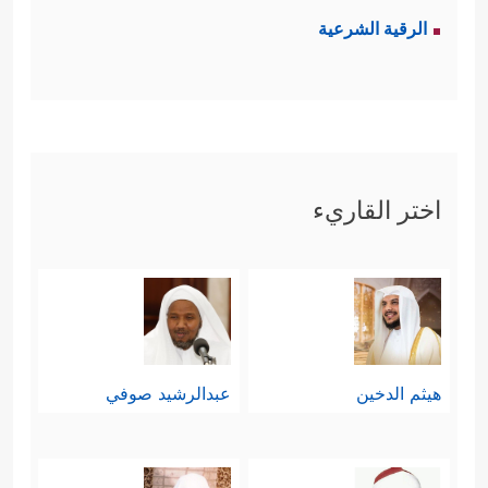
الرقية الشرعية
اختر القاريء
هيثم الدخين
عبدالرشيد صوفي