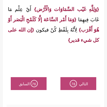
{وَلِلَّهِ غَيْب السَّمَاوَات وَالْأَرْض}
أَيْ عِلْم مَا
غَابَ فِيهِمَا
{وَمَا أَمْر السَّاعَة إلَّا كَلَمْحِ الْبَصَر أَوْ
هُوَ أَقْرَب}
لِأَنَّهُ بِلَفْظِ كُنْ فيكون
{إن الله على
كل شيء قدير}
التالي
السابق
76
78