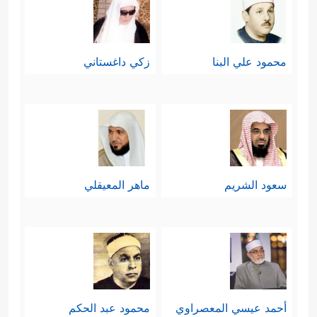
محمود علي البنا
زكي داغستاني
سعود الشريم
ماهر المعيقلي
أحمد عيسي المعصراوي
محمود عبد الحكم