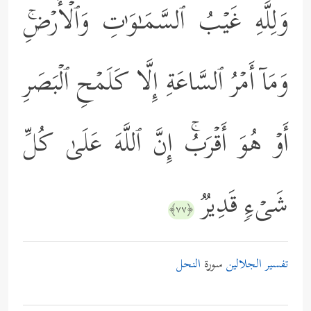
وَلِلَّهِ غَیۡبُ ٱلسَّمَـٰوَ ٰ⁠تِ وَٱلۡأَرۡضِۚ
وَمَاۤ أَمۡرُ ٱلسَّاعَةِ إِلَّا كَلَمۡحِ ٱلۡبَصَرِ
أَوۡ هُوَ أَقۡرَبُۚ إِنَّ ٱللَّهَ عَلَىٰ كُلِّ
شَیۡءࣲ قَدِیرࣱ
﴿٧٧﴾
تفسير الجلالين
سورة
النحل