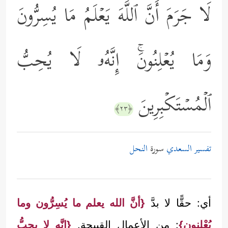
لَا جَرَمَ أَنَّ ٱللَّهَ یَعۡلَمُ مَا یُسِرُّونَ
وَمَا یُعۡلِنُونَۚ إِنَّهُۥ لَا یُحِبُّ
ٱلۡمُسۡتَكۡبِرِینَ
﴿٢٣﴾
تفسير السعدي
سورة
النحل
أي: حقًّا لا بدَّ
{أنَّ الله يعلم ما يُسِرُّون وما
يُعْلِنون}
: من الأعمال القبيحة.
{إنَّه لا يحبُّ