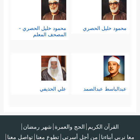
محمود خليل الحصري
محمود خليل الحصري -
المصحف المعلم
عبدالباسط عبدالصمد
علي الحذيفي
القرآن الكريم
الحج والعمرة
شهر رمضان
معا نربي أبناءنا
من أجل أسرتي
تطوع معنا
تواصل معنا