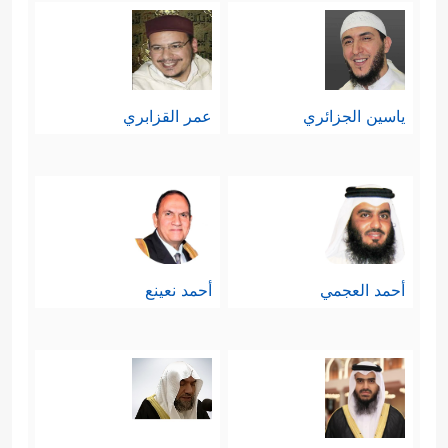
ياسين الجزائري
عمر القزابري
أحمد العجمي
أحمد نعينع