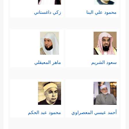
محمود علي البنا
زكي داغستاني
سعود الشريم
ماهر المعيقلي
أحمد عيسي المعصراوي
محمود عبد الحكم