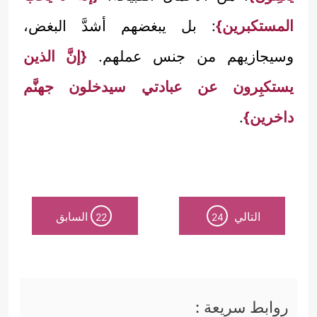
المستكبرين}
: بل يبغضهم أشدَّ البغض،
وسيجازيهم من جنس عملهم.
{إنَّ الذين
يستكبِرون عن عبادتي سيدخلون جهنَّم
داخرين}
.
التالي
السابق
22
24
روابط سريعة :