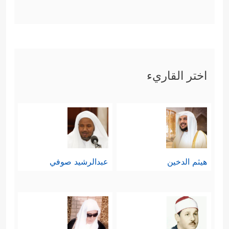
اختر القاريء
هيثم الدخين
عبدالرشيد صوفي