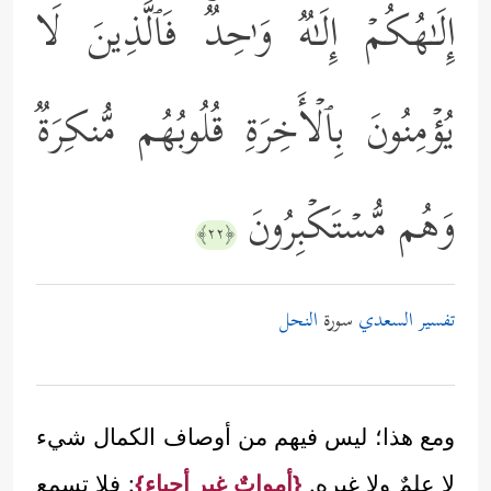
إِلَـٰهُكُمۡ إِلَـٰهࣱ وَ ٰ⁠حِدࣱۚ فَٱلَّذِینَ لَا
یُؤۡمِنُونَ بِٱلۡأَخِرَةِ قُلُوبُهُم مُّنكِرَةࣱ
وَهُم مُّسۡتَكۡبِرُونَ
﴿٢٢﴾
تفسير السعدي
سورة
النحل
ومع هذا؛ ليس فيهم من أوصاف الكمال شيء
لا علمٌ ولا غيره.
{أمواتٌ غير أحياء}
: فلا تسمع