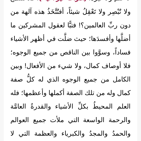
ولا تُبْصِر ولا تَعْقِلُ شيئاً، أفتُتَّخَذُ هذه آلهة من
دون ربِّ العالمين؟! فتبًّا لعقول المشركين ما
أضلَّها وأفسدَها؛ حيث ضلَّت في أظهر الأشياء
فساداً، وسوَّوا بين الناقص من جميع الوجوه؛
فلا أوصاف كمال، ولا شيء من الأفعال! وبين
الكامل من جميع الوجوه الذي له كلُّ صفة
كمال وله من تلك الصفة أكملها وأعظمها؛ فله
العلم المحيطُ بكلِّ الأشياء والقدرةُ العامَّة
والرحمة الواسعة التي ملأت جميع العوالم
والحمدُ والمجدُ والكبرياء والعظمة التي لا