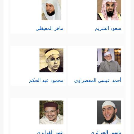
سعود الشريم
ماهر المعيقلي
أحمد عيسي المعصراوي
محمود عبد الحكم
ياسين الجزائري
عمر القزابري