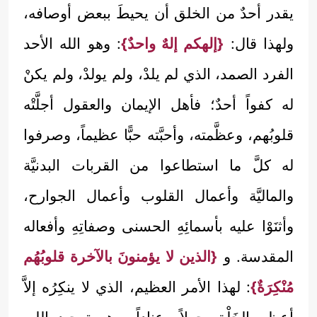
يقدر أحدٌ من الخلق أن يحيطَ ببعض أوصافه،
ولهذا قال:
{إلهكم إلهٌ واحدٌ}
: وهو الله الأحد
الفرد الصمد، الذي لم يلدْ، ولم يولدْ، ولم يكنْ
له كفواً أحدٌ؛ فأهل الإيمان والعقول أجلَّتْه
قلوبُهم، وعظَّمته، وأحبَّته حبًّا عظيماً، وصرفوا
له كلَّ ما استطاعوا من القربات البدنيَّة
والماليَّة وأعمال القلوب وأعمال الجوارح،
وأثنَوْا عليه بأسمائِهِ الحسنى وصفاتِهِ وأفعاله
المقدسة. و
{الذين لا يؤمنونَ بالآخرة قلوبُهُم
مُنْكِرَةٌ}
: لهذا الأمر العظيم، الذي لا ينكِرُه إلاَّ