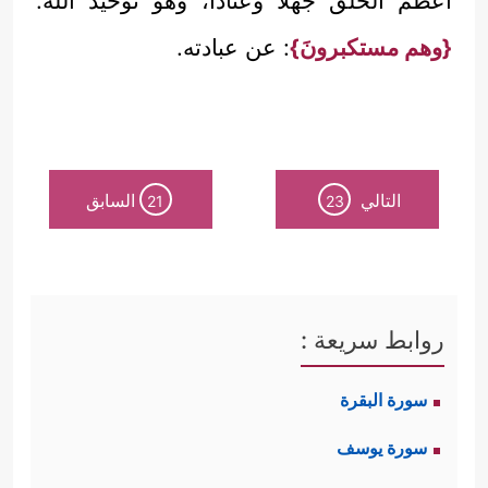
أعظم الخَلْق جهلاً وعناداً، وهو توحيد الله.
{وهم مستكبرونَ}
: عن عبادته.
التالي
السابق
21
23
روابط سريعة :
سورة البقرة
سورة يوسف