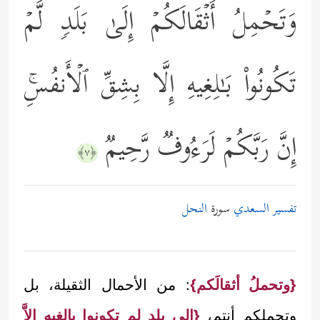
وَتَحۡمِلُ أَثۡقَالَكُمۡ إِلَىٰ بَلَدࣲ لَّمۡ
تَكُونُواْ بَـٰلِغِیهِ إِلَّا بِشِقِّ ٱلۡأَنفُسِۚ
إِنَّ رَبَّكُمۡ لَرَءُوفࣱ رَّحِیمࣱ
﴿٧﴾
تفسير السعدي
سورة
النحل
{وتحملُ أثقالَكم}
: من الأحمال الثقيلة، بل
وتحملكم أنتم،
{إلى بلدٍ لم تكونوا بالغيه إلاَّ