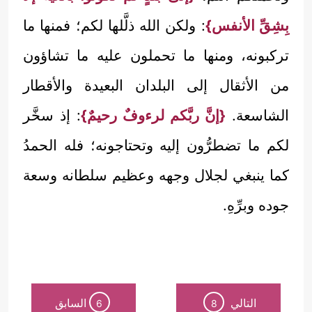
بِشِقِّ الأنفس}
: ولكن الله ذلَّلها لكم؛ فمنها ما
تركبونه، ومنها ما تحملون عليه ما تشاؤون
من الأثقال إلى البلدان البعيدة والأقطار
الشاسعة.
{إنَّ ربَّكم لرءوفٌ رحيمٌ}
: إذ سخَّر
لكم ما تضطرُّون إليه وتحتاجونه؛ فله الحمدُ
كما ينبغي لجلال وجهه وعظيم سلطانه وسعة
جوده وبرِّهِ.
التالي
السابق
6
8