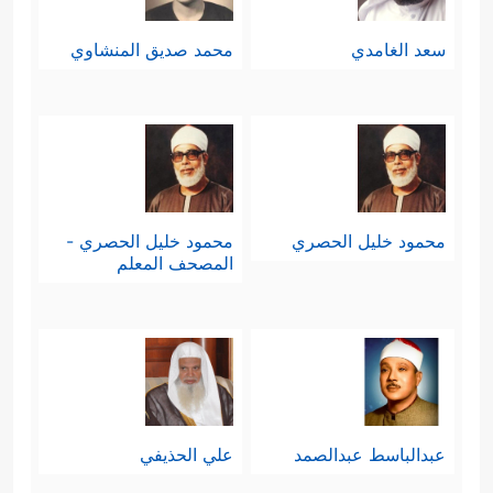
سعد الغامدي
محمد صديق المنشاوي
محمود خليل الحصري
محمود خليل الحصري -
المصحف المعلم
عبدالباسط عبدالصمد
علي الحذيفي