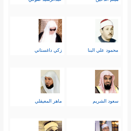
محمود علي البنا
زكي داغستاني
سعود الشريم
ماهر المعيقلي