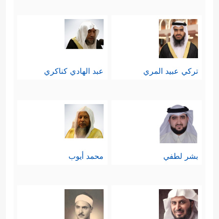
تركي عبيد المري
عبد الهادي كناكري
بشر لطفي
محمد أيوب