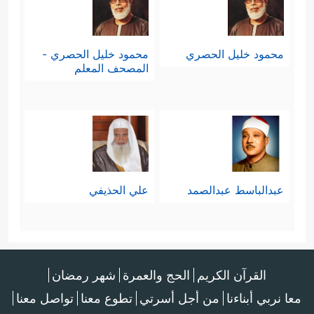
محمود خليل الحصري
محمود خليل الحصري -
المصحف المعلم
عبدالباسط عبدالصمد
علي الحذيفي
القرآن الكريم
الحج والعمرة
شهر رمضان
معا نربي أبناءنا
من أجل أسرتي
تطوع معنا
تواصل معنا