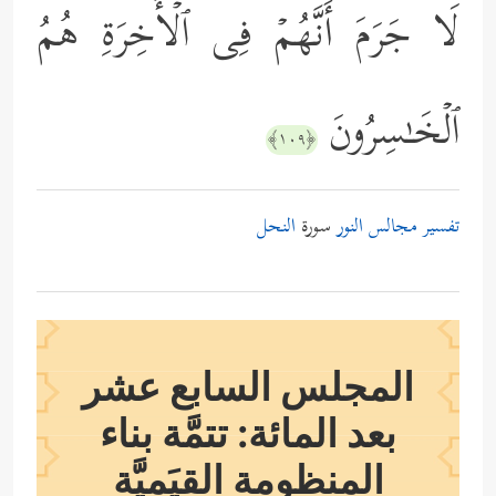
لَا جَرَمَ أَنَّهُمۡ فِی ٱلۡأَخِرَةِ هُمُ
ٱلۡخَـٰسِرُونَ
﴿١٠٩﴾
تفسير مجالس النور
سورة
النحل
المجلس السابع عشر
بعد المائة: تتمَّة بناء
المنظومة القِيَميَّة