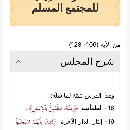
للمجتمع المسلم
من الآية (106- 128)
شرح المجلس
وهذا الدرس تتمَّة لما قبلَه:
﴿وَقَلۡبُهُۥ مُطۡمَىِٕنُّۢ بِٱلۡإِیمَـٰنِ﴾
18- الطمأنينة
.
﴿ذَ ٰ⁠لِكَ بِأَنَّهُمُ ٱسۡتَحَبُّواْ
19- إيثار الدار الآخرة