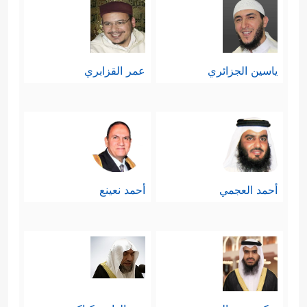
ياسين الجزائري
عمر القزابري
أحمد العجمي
أحمد نعينع