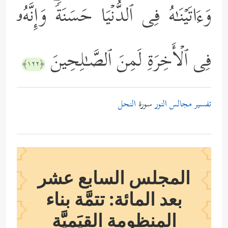
وَءَاتَیۡنَـٰهُ فِی ٱلدُّنۡیَا حَسَنَةࣰۖ وَإِنَّهُۥ
فِی ٱلۡأَخِرَةِ لَمِنَ ٱلصَّـٰلِحِینَ
﴿١٢٢﴾
تفسير مجالس النور
سورة
النحل
المجلس السابع عشر
بعد المائة: تتمَّة بناء
المنظومة القِيَميَّة