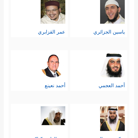
ياسين الجزائري
عمر القزابري
أحمد العجمي
أحمد نعينع