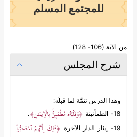
للمجتمع المسلم
من الآية (106- 128)
شرح المجلس
وهذا الدرس تتمَّة لما قبلَه:
﴿وَقَلۡبُهُۥ مُطۡمَىِٕنُّۢ بِٱلۡإِیمَـٰنِ﴾
18- الطمأنينة
.
﴿ذَ ٰ⁠لِكَ بِأَنَّهُمُ ٱسۡتَحَبُّواْ
19- إيثار الدار الآخرة