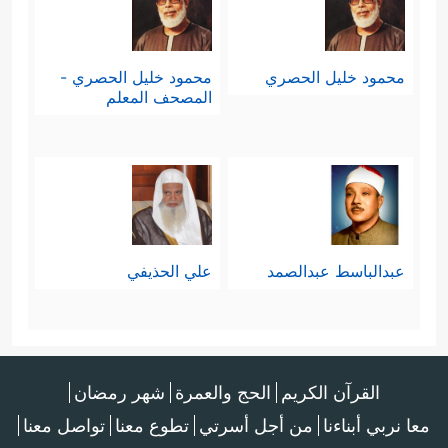
محمود خليل الحصري
محمود خليل الحصري -
المصحف المعلم
عبدالباسط عبدالصمد
علي الحذيفي
القرآن الكريم
الحج والعمرة
شهر رمضان
معا نربي أبناءنا
من أجل أسرتي
تطوع معنا
تواصل معنا