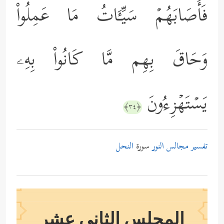
فَأَصَابَهُمۡ سَیِّـَٔاتُ مَا عَمِلُواْ
وَحَاقَ بِهِم مَّا كَانُواْ بِهِۦ
یَسۡتَهۡزِءُونَ
﴿٣٤﴾
تفسير مجالس النور
سورة
النحل
المجلس الثاني عشر