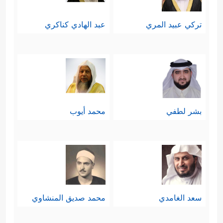
تركي عبيد المري
عبد الهادي كناكري
بشر لطفي
محمد أيوب
سعد الغامدي
محمد صديق المنشاوي