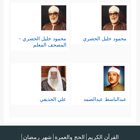
محمود خليل الحصري
محمود خليل الحصري -
المصحف المعلم
عبدالباسط عبدالصمد
علي الحذيفي
القرآن الكريم
الحج والعمرة
شهر رمضان