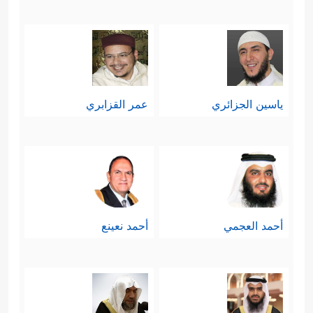
الحديث: «الدَّالُّ عَلَى الخَيْرِ كَفَاعِلِهِ».
ياسين الجزائري
عمر القزابري
أحمد العجمي
أحمد نعينع