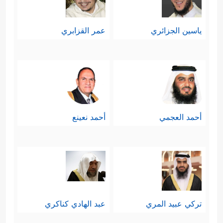
ياسين الجزائري
عمر القزابري
أحمد العجمي
أحمد نعينع
تركي عبيد المري
عبد الهادي كناكري