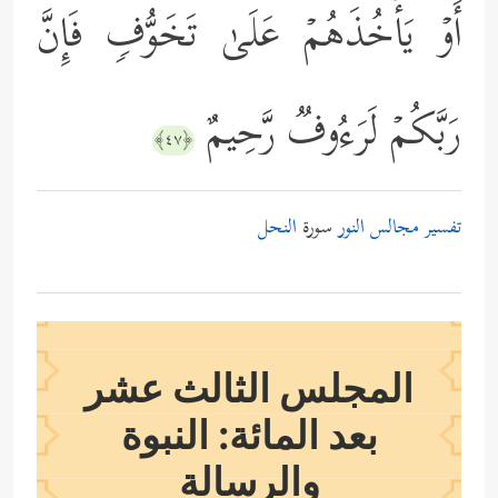
أَوۡ یَأۡخُذَهُمۡ عَلَىٰ تَخَوُّفࣲ فَإِنَّ
رَبَّكُمۡ لَرَءُوفࣱ رَّحِیمٌ
﴿٤٧﴾
تفسير مجالس النور
سورة
النحل
المجلس الثالث عشر
بعد المائة: النبوة
والرسالة