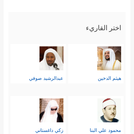
﴿وَإِذَا بُشِّرَ أَحَدُهُم بِٱلۡأُنثَىٰ ظَلَّ وَجۡهُهُۥ
بالأنثى
مُسۡوَدࣰّا وَهُوَ كَظِیمࣱ
﴿٥٨﴾
یَتَوَ ٰ⁠رَىٰ مِنَ ٱلۡقَوۡمِ مِن سُوۤءِ
اختر القاريء
مَا بُشِّرَ بِهِۦۤۚ﴾
.
والقرآن هنا كأنه يقول لهم: إذا كانت
البنت بهذا السوء، فكيف تنسِبُونها إلى
الله، وهو الذي على كلّ شيءٍ قدير،
هيثم الدخين
عبدالرشيد صوفي
وبكلّ شيءٍ عليم؟! والقصد هنا بيانُ أثر
عقيدة الشرك الفاسدة في تصوُّراتهم
وسلوكيَّاتهم.
سادسًا: نبَّهَهم إلى أنهم أمام طريقَين
محمود علي البنا
زكي داغستاني