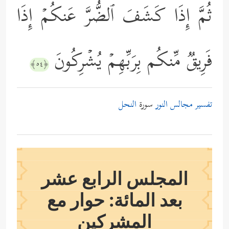
ثُمَّ إِذَا كَشَفَ ٱلضُّرَّ عَنكُمۡ إِذَا
فَرِیقࣱ مِّنكُم بِرَبِّهِمۡ یُشۡرِكُونَ
﴿٥٤﴾
تفسير مجالس النور
سورة
النحل
المجلس الرابع عشر
بعد المائة: حوار مع
المشركين