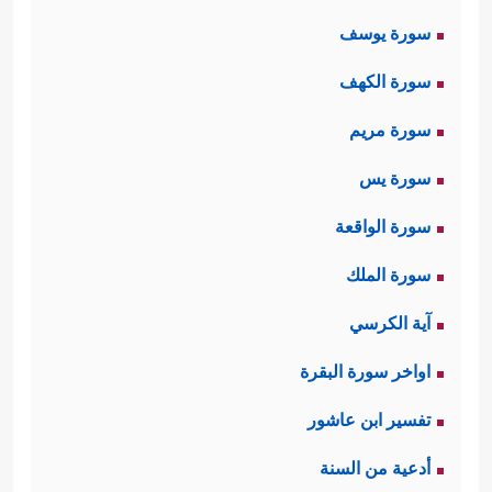
والإنسان مُقرٌّ بهذه الحقيقة؛ فلم يظهر
سورة يوسف
من البشر من يدَّعِي أنه خلق نفسه، أو
سورة الكهف
أن وجوده ليس مسبوقًا بالعدم، فضلًا
سورة مريم
عن أن يكون هو خالق السماوات
سورة يس
والأرض.
سورة الواقعة
وإقرارُ الإنسان بهذه الحقيقة يدفعه
سورة الملك
بالاضطرار لوجود خالقٍ أعلم منه وأقدر،
آية الكرسي
وليس من بين عالم المحسوسات من هو
اواخر سورة البقرة
كذلك، ولم يبق أمام الإنسان إذن إلا أن
تفسير ابن عاشور
يهبط ليعبد من هو دونه؛ كالشجر
أدعية من السنة
والحجر، أو يسمو نحو العلوّ متجهًا بقلبه