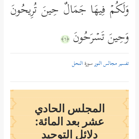
وَلَكُمۡ فِیهَا جَمَالٌ حِینَ تُرِیحُونَ
وَحِینَ تَسۡرَحُونَ
﴿٦﴾
تفسير مجالس النور
سورة
النحل
المجلس الحادي
عشر بعد المائة:
دلائل التوحيد