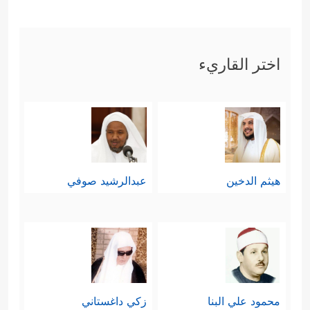
﴿هُوَ ٱلَّذِیۤ أَنزَلَ مِنَ ٱلسَّمَاۤءِ مَاۤءࣰۖ
ثالثًا: خلق الماء
لَّكُم مِّنۡهُ شَرَابࣱ وَمِنۡهُ شَجَرࣱ فِیهِ تُسِیمُونَ﴾
فالحياة
اختر القاريء
كلها متوقّفة على الماء، والماء قطعًا
ليس من صنعة الإنسان، فالذي خلق
الإنسان هو الذي خلق له الماء، وهو
أعلم به وبحاجته منه.
هيثم الدخين
عبدالرشيد صوفي
﴿یُنۢبِتُ لَكُم بِهِ ٱلزَّرۡعَ وَٱلزَّیۡتُونَ
رابعًا: خلق النبات
وَٱلنَّخِیلَ وَٱلۡأَعۡنَـٰبَ وَمِن كُلِّ ٱلثَّمَرَ ٰ⁠تِۚ إِنَّ فِی ذَ ٰ⁠لِكَ لَـَٔایَةࣰ
لِّقَوۡمࣲ یَتَفَكَّرُونَ﴾
.
فانظر لهذا النسق الوظيفي بين الماء
محمود علي البنا
زكي داغستاني