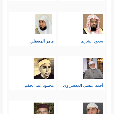
والنبات و
الأنعام
والإنسان! هذا النسق
الذي لا يمكن أن تستوعبه الصُّدفة
العمياء، إن التنسيق بين هذه المفردات
ووزنها بالقدر الذي تؤدّي فيه كلّ مفردة
سعود الشريم
ماهر المعيقلي
وظيفتها حتى تتكامل الحياة وتستمر لا بُدَّ
أن يكون وراءه إرادةٌ عالمةٌ وحكيمةٌ،
وعزو كلِّ هذا إلى عشوائيّة الصدفة نوعٌ
من المُكابرة أو الحماقة.
أحمد عيسي المعصراوي
محمود عبد الحكم
﴿وَسَخَّرَ لَكُمُ ٱلَّیۡلَ وَٱلنَّهَارَ
خامسًا: خلق الأفلاك
وَٱلشَّمۡسَ وَٱلۡقَمَرَۖ وَٱلنُّجُومُ مُسَخَّرَ ٰ⁠تُۢ بِأَمۡرِهِۦۤۚ إِنَّ فِی