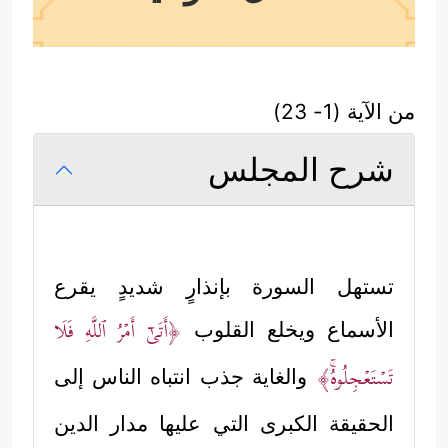
من الآية (1- 23)
شرح المجلس
تستهل السورة بإنذارٍ شديدٍ يقرع
﴿أَتَىٰۤ أَمۡرُ ٱللَّهِ فَلَا
الأسماع ويخلع القلوب
تَسۡتَعۡجِلُوهُۚ﴾
والغاية جذب انتباه الناس إلى
الحقيقة الكبرى التي عليها مدار الدين