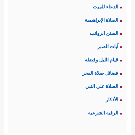
الدعاء للميت
وعقله إلى العليم الخبير الذي تشهد له
الصلاة الإبراهيمية
آياته في كلّ زاوية من زوايا هذا الخلق.
السنن الرواتب
﴿وَٱلۡأَنۡعَـٰمَ خَلَقَهَاۖ لَكُمۡ فِیهَا
ثانيًا: خلق
الأنعام
آيات الصبر
دِفۡءࣱ وَمَنَـٰفِعُ وَمِنۡهَا تَأۡكُلُونَ﴾
فهي مسخرة
قيام الليل وفضله
لهذا الإنسان وهو لا يستغني عنها بحال،
فضائل صلاة الفجر
وإذا كان الإنسان لا يدّعي أنه هو الذي
الصلاة على النبي
خلق لنفسه هذه
الأنعام
رغم حاجته إليها
الأذكار
فلم يبق إلا اعترافه بوجود خالقٍ حكيمٍ
الرقية الشرعية
أوجد الإنسان وأوجد له مقومات وجوده
قبل أن يوجد!