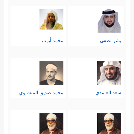
﴿وَهُوَ ٱلَّذِی سَخَّرَ ٱلۡبَحۡرَ
سادسًا: خلق البحار
لِتَأۡكُلُواْ مِنۡهُ لَحۡمࣰا طَرِیࣰّا وَتَسۡتَخۡرِجُواْ مِنۡهُ حِلۡیَةࣰ تَلۡبَسُونَهَاۖ
وَتَرَى ٱلۡفُلۡكَ مَوَاخِرَ فِیهِ﴾
بعد أن لفت القرآن
بشر لطفي
محمد أيوب
نظر الإنسان إلى ذلك العالم العلوي،
هبط به إلى أعماق البحر لينظُر في آياته،
فالبحر مخزنٌ للثروة بأنواعها المعروفة،
وهو واسطةٌ للنقل أيسر وأسرع مما هو
سعد الغامدي
محمد صديق المنشاوي
على الأرض.
سابعًا: بعد هذه السياحة الكونيّة
الواسعة، جاء القرآن ليخاطب هذا العقل
خطابًا سريعًا ومباشرًا وكأنه يهزّه من