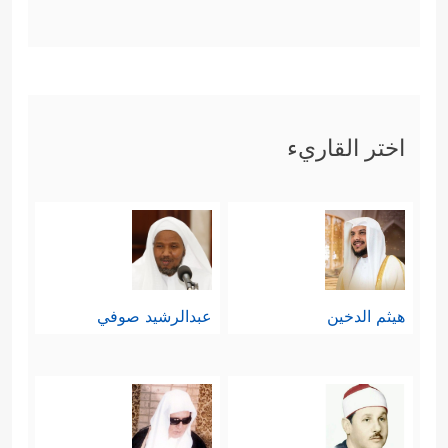
اختر القاريء
هيثم الدخين
عبدالرشيد صوفي