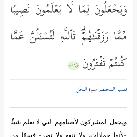
وَیَجۡعَلُونَ لِمَا لَا یَعۡلَمُونَ نَصِیبࣰا
مِّمَّا رَزَقۡنَـٰهُمۡۗ تَٱللَّهِ لَتُسۡـَٔلُنَّ عَمَّا
كُنتُمۡ تَفۡتَرُونَ
﴿٥٦﴾
تفسير المختصر
سورة
النحل
ويجعل المشركون لأصنامهم التي لا تعلم شيئًا
-لأنها جمادات، ولا تنفع ولا تضر- قسمًا من