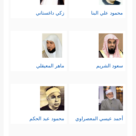
محمود علي البنا
زكي داغستاني
سعود الشريم
ماهر المعيقلي
أحمد عيسي المعصراوي
محمود عبد الحكم