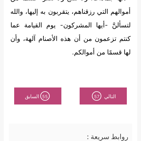
أموالهم التي رزقناهم، يتقربون به إليها، والله
لتسألنَّ -أيها المشركون- يوم القيامة عما
كنتم تزعمون من أن هذه الأصنام آلهة، وأن
لها قسمًا من أموالكم.
التالي
السابق
55
57
روابط سريعة :