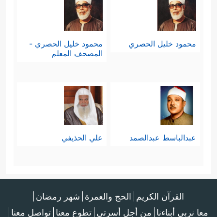
محمود خليل الحصري
محمود خليل الحصري -
المصحف المعلم
عبدالباسط عبدالصمد
علي الحذيفي
القرآن الكريم
الحج والعمرة
شهر رمضان
معا نربي أبناءنا
من أجل أسرتي
تطوع معنا
تواصل معنا