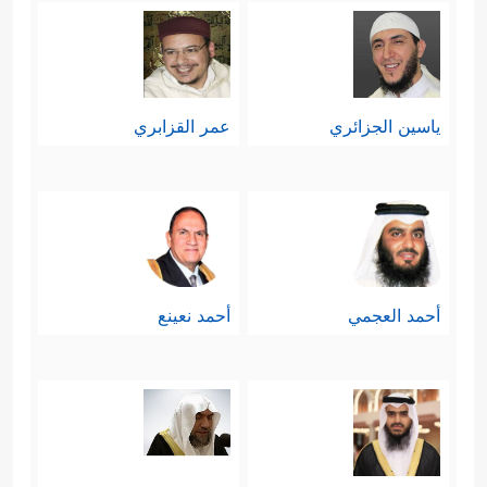
ياسين الجزائري
عمر القزابري
أحمد العجمي
أحمد نعينع