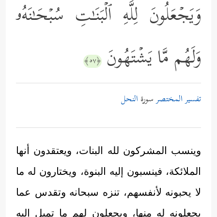
وَیَجۡعَلُونَ لِلَّهِ ٱلۡبَنَـٰتِ سُبۡحَـٰنَهُۥ
وَلَهُم مَّا یَشۡتَهُونَ
﴿٥٧﴾
تفسير المختصر
سورة
النحل
وينسب المشركون لله البنات، ويعتقدون أنها
الملائكة، فينسبون إليه البنوة، ويختارون له ما
لا يحبونه لأنفسهم، تنزه سبحانه وتقدس عما
يجعلونه له منها، ويجعلون لهم ما تميل إليه