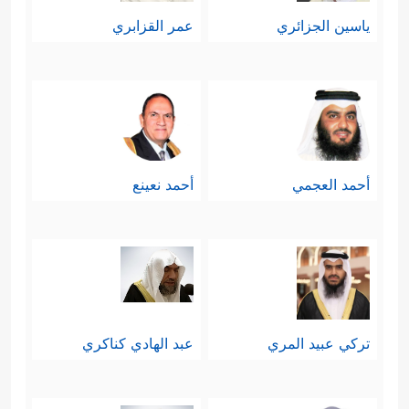
ياسين الجزائري
عمر القزابري
أحمد العجمي
أحمد نعينع
تركي عبيد المري
عبد الهادي كناكري